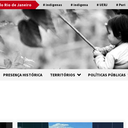
o Rio de Janeiro
# indigenas
# indigena
# UERJ
# Puri
PRESENÇA HISTÓRICA
TERRITÓRIOS
POLÍTICAS PÚBLICAS