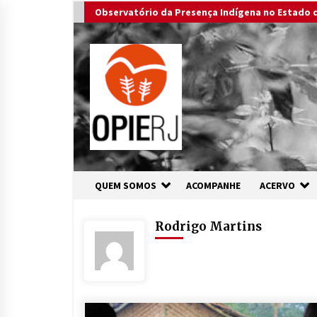
Skip
Observatório da Presença Indígena no Estado d
to
content
QUEM SOMOS
ACOMPANHE
ACERVO
Rodrigo Martins