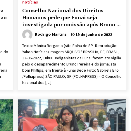
notícias
ra
Conselho Nacional dos Direitos
 ao
Humanos pede que Funai seja
investigada por omissão após Bruno e
Dom
Rodrigo Martins
19 de junho de 2022
Texto: Mônica Bergamo (site Folha de SP- Reprodução:
ro do
Yahoo Notícias) Imagem:ARQUIVO* BRASILIA, DF, BRASIL,
13-06-2022, 18h00. Indigenistas da Funai fazem ato vigília
a
pelo o desaparecimento Bruno Pereira e do jornalista
reira
Dom Phillips, em frente à Funai Sede Foto: Gabriela Bilo
m
/Folhapress) SÃO PAULO, SP (FOLHAPRESS) – O Conselho
Nacional dos […]