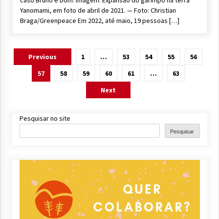
caso Bruno e Dom. Imagem: Expansão do garimpo na terra
Yanomami, em foto de abril de 2021. — Foto: Christian
Braga/Greenpeace Em 2022, até maio, 19 pessoas […]
Paginação
Previous
1
…
53
54
55
56
de
57
58
59
60
61
…
63
posts
Next
Pesquisar no site
Pesquisar