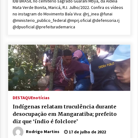
IDB BRASIL no cemitério sagrado Guarani Mbyá, da Aldeia
Mata Verde Bonita, Maricá, RJ. Julho/2022. Confira os vídeos
no instagram do Movimento Baía Viva: @rj_inea @funai
@ministerio_publico_federal @mprj.oficial @defensoria.rj
@dpuoficial @prefeiturademarica
DESTAQUE
notícias
Indígenas relatam truculência durante
desocupação em Mangaratiba; prefeito
diz que ‘índio é folclore’
Rodrigo Martins
17 de julho de 2022