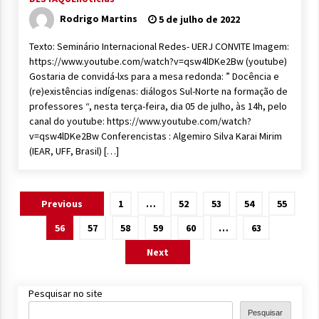
Rodrigo Martins
5 de julho de 2022
Texto: Seminário Internacional Redes- UERJ CONVITE Imagem:
https://www.youtube.com/watch?v=qsw4lDKe2Bw (youtube)
Gostaria de convidá-lxs para a mesa redonda: ” Docência e
(re)existências indígenas: diálogos Sul-Norte na formação de
professores “, nesta terça-feira, dia 05 de julho, às 14h, pelo
canal do youtube: https://www.youtube.com/watch?
v=qsw4lDKe2Bw Conferencistas : Algemiro Silva Karai Mirim
(IEAR, UFF, Brasil) […]
Paginação
Previous
1
…
52
53
54
55
de
56
57
58
59
60
…
63
posts
Next
Pesquisar no site
Pesquisar