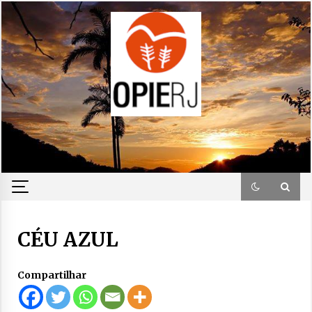
Skip
to
content
CÉU AZUL
Compartilhar