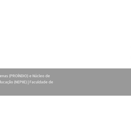
genas (PROÍNDIO) e Núcleo de
ucação (NEPIIE) | Faculdade de