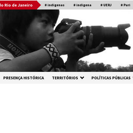
o Rio de Janeiro
# indigenas
# indigena
# UERJ
# Puri
PRESENÇA HISTÓRICA
TERRITÓRIOS
POLÍTICAS PÚBLICAS