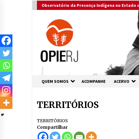
Skip
Observatório da Presença Indígena no Estado d
to
content
QUEM SOMOS
ACOMPANHE
ACERVO
TERRITÓRIOS
TERRITÓRIOS
Compartilhar