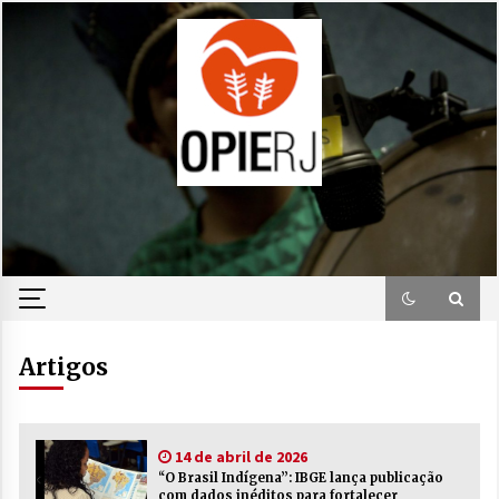
Skip
to
content
Artigos
14 de abril de 2026
“O Brasil Indígena”: IBGE lança publicação
com dados inéditos para fortalecer