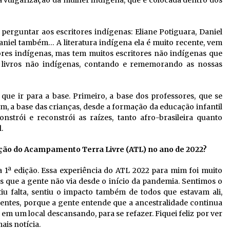
a vulgarização da mulher indígena, que é colocada dentro dos
rguntar aos escritores indígenas: Eliane Potiguara, Daniel
aniel também… A literatura indígena ela é muito recente, vem
tores indígenas, mas tem muitos escritores não indígenas que
á livros não indígenas, contando e rememorando as nossas
 que ir para a base. Primeiro, a base dos professores, que se
, a base das crianças, desde a formação da educação infantil
strói e reconstrói as raízes, tanto afro-brasileira quanto
.
zação do Acampamento Terra Livre (ATL) no ano de 2022?
 1ª edição. Essa experiência do ATL 2022 para mim foi muito
es que a gente não via desde o início da pandemia. Sentimos o
u falta, sentiu o impacto também de todos que estavam ali,
sentes, porque a gente entende que a ancestralidade continua
 em um local descansando, para se refazer. Fiquei feliz por ver
ais notícia.