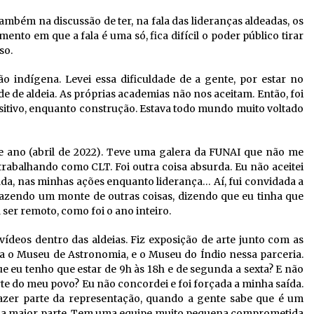
mbém na discussão de ter, na fala das lideranças aldeadas, os
nto em que a fala é uma só, fica difícil o poder público tirar
so.
 indígena. Levei essa dificuldade de a gente, por estar no
e de aldeia. As próprias academias não nos aceitam. Então, foi
ositivo, enquanto construção. Estava todo mundo muito voltado
e ano (abril de 2022)
. Teve uma galera da FUNAI que não me
rabalhando como CLT. Foi outra coisa absurda. Eu não aceitei
a, nas minhas ações enquanto liderança… Aí, fui convidada a
 fazendo um monte de outras coisas, dizendo que eu tinha que
ser remoto, como foi o ano inteiro.
ídeos dentro das aldeias. Fiz exposição de arte junto com as
 o Museu de Astronomia, e o Museu do Índio nessa parceria.
e eu tenho que estar de 9h às 18h e de segunda a sexta? E não
te do meu povo? Eu não concordei e foi forçada a minha saída.
azer parte da representação, quando a gente sabe que é um
, a maior parte. Tem uma equipe muito pequena comprometida