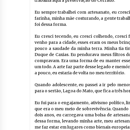
trabalha aqui a preservação do Cerrado.
Eu sempre trabalhei com artesanato, eu cresc
farinha, minha mãe costurando, a gente trabalh
foi dessa forma.
Eu cresci tecendo, eu cresci colhendo, cresci
venho para a cidade, esses eram os meus brin
pouco a saudade da minha terra. Minha tia ti
Duque de Caxias. Eu pendurava meus filtros d
compravam. Era uma forma de eu manter esse t
um todo. A arte faz parte desse legado e memó
a pouco, eu estaria de volta no meu território.
Quando adolescente, eu passei a ir pelo menos
para o sertão, Lagoa do Mato, que fica a três 
Eu fui para o engajamento, ativismo político, l
que era o meu meio de sobrevivência. Quando e
dois anos, eu carregava uma bolsa de artesa
dessa forma, levando minha arte, meu artesanat
me faz estar em lugares como bienais europeia