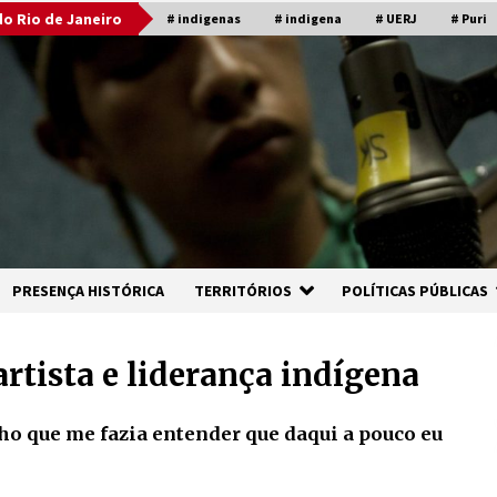
o Rio de Janeiro
# indigenas
# indigena
# UERJ
# Puri
PRESENÇA HISTÓRICA
TERRITÓRIOS
POLÍTICAS PÚBLICAS
artista e liderança indígena
o que me fazia entender que daqui a pouco eu