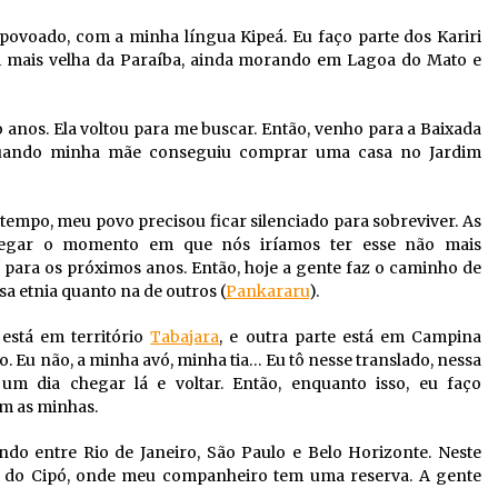
povoado, com a minha língua Kipeá. Eu faço parte dos Kariri
ri mais velha da Paraíba, ainda morando em Lagoa do Mato e
anos. Ela voltou para me buscar. Então, venho para a Baixada
quando minha mãe conseguiu comprar uma casa no Jardim
tempo, meu povo precisou ficar silenciado para sobreviver. As
hegar o momento em que nós iríamos ter esse não mais
í para os próximos anos. Então, hoje a gente faz o caminho de
ssa etnia quanto na de outros (
Pankararu
).
 está em território
Tabajara
, e outra parte está em Campina
. Eu não, a minha avó, minha tia… Eu tô nesse translado, nessa
 um dia chegar lá e voltar. Então, enquanto isso, eu faço
om as minhas.
do entre Rio de Janeiro, São Paulo e Belo Horizonte. Neste
a do Cipó, onde meu companheiro tem uma reserva. A gente