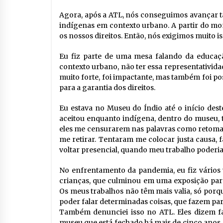
Agora, após a ATL, nós conseguimos avançar ta
indígenas em contexto urbano. A partir do mome
os nossos direitos. Então, nós exigimos muito is
Eu fiz parte de uma mesa falando da educação
contexto urbano, não ter essa representatividad
muito forte, foi impactante, mas também foi p
para a garantia dos direitos.
Eu estava no Museu do Índio
até o início dest
aceitou enquanto indígena, dentro do museu, t
eles me censurarem nas palavras como retomad
me retirar. Tentaram me colocar justa causa,
voltar presencial, quando meu trabalho poderia 
No enfrentamento da pandemia, eu fiz vários v
crianças, que culminou em uma exposição para
Os meus trabalhos não têm mais valia, só porqu
poder falar determinadas coisas, que fazem par
Também denunciei isso no ATL. Eles dizem f
museu que está fechado há mais de cinco anos