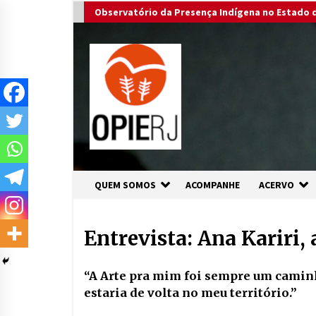
Skip
Observatório da Presença Indígena no Estado d
to
content
QUEM SOMOS
ACOMPANHE
ACERVO
Entrevista: Ana Kariri, 
“A Arte pra mim foi sempre um caminh
estaria de volta no meu território.”