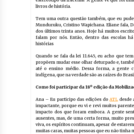
estereótipo da Iracema? A gente vê que foi um
livros de história.
Tem uma outra questão também, que eu pude pe
Munduruku, Cristino Wapichana. Eliane fala, D
dos últimos trinta anos. Hoje há muitos escri
falam por nós. Então, dentro das escolas h
histórias
Quando se fala da lei 11.645, eu acho que tem
propõem mudar esse olhar deturpado e, também
até o ensino médio. Dessa forma, a gente con
indígena, que na verdade são as raízes do Brasil
Como foi participar da 18º edição da Mobili
Ana – Eu participo das edições do
ATL
desde a
impactante, porque eu vi e revi muitos parent
impacto dos que foram embora. A gente senti
ausentes, mas, de uma certa forma, muito pre
viva, os espíritos continuam, apesar de estarem
muitas caras, muitas pessoas que eu não tinha m