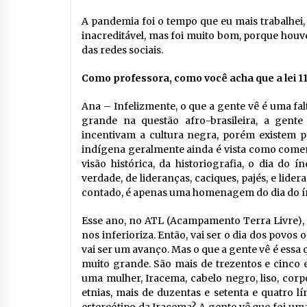
A pandemia foi o tempo que eu mais trabalhei,
inacreditável, mas foi muito bom, porque hou
das redes sociais.
Como professora, como você acha que a lei 11
Ana – Infelizmente, o que a gente vê é uma fa
grande na questão afro-brasileira, a gente
incentivam a cultura negra, porém existem p
indígena geralmente ainda é vista como comem
visão histórica, da historiografia, o dia do 
verdade, de lideranças, caciques, pajés, e lide
contado, é apenas uma homenagem do dia do í
Esse ano, no ATL (Acampamento Terra Livre), 
nos inferioriza. Então, vai ser o dia dos povos o
vai ser um avanço. Mas o que a gente vê é essa
muito grande. São mais de trezentos e cinco e
uma mulher, Iracema, cabelo negro, liso, corp
etnias, mais de duzentas e setenta e quatro 