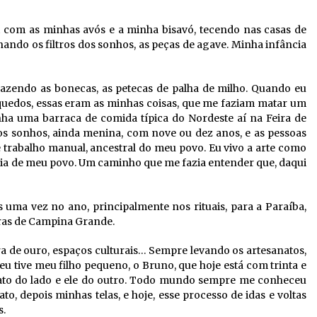
i com as minhas avós e a minha bisavó, tecendo nas casas de
ando os filtros dos sonhos, as peças de agave. Minha infância
 fazendo as bonecas, as petecas de palha de milho. Quando eu
quedos, essas eram as minhas coisas, que me faziam matar um
nha uma barraca de comida típica do Nordeste aí na Feira de
os sonhos, ainda menina, com nove ou dez anos, e as pessoas
rabalho manual, ancestral do meu povo. Eu vivo a arte como
ria de meu povo. Um caminho que me fazia entender que, daqui
 uma vez no ano, principalmente nos rituais, para a Paraíba,
horas de Campina Grande.
ira de ouro, espaços culturais… Sempre levando os artesanatos,
u tive meu filho pequeno, o Bruno, que hoje está com trinta e
nato do lado e ele do outro. Todo mundo sempre me conheceu
o, depois minhas telas, e hoje, esse processo de idas e voltas
s.