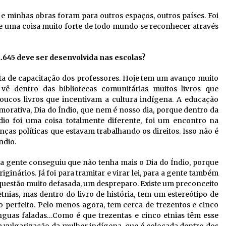
 e minhas obras foram para outros espaços, outros países. Foi
ve uma coisa muito forte de todo mundo se reconhecer através
.645 deve ser desenvolvida nas escolas?
lta de capacitação dos professores. Hoje tem um avanço muito
 vê dentro das bibliotecas comunitárias muitos livros que
oucos livros que incentivam a cultura indígena. A educação
orativa, Dia do Índio, que nem é nosso dia, porque dentro da
índio foi uma coisa totalmente diferente, foi um encontro na
ranças políticas que estavam trabalhando os direitos. Isso não é
ndio.
a gente conseguiu que não tenha mais o Dia do Índio, porque
riginários. Já foi para tramitar e virar lei, para a gente também
 questão muito defasada, um despreparo. Existe um preconceito
tnias, mas dentro do livro de história, tem um estereótipo de
o perfeito. Pelo menos agora, tem cerca de trezentos e cinco
línguas faladas…Como é que trezentas e cinco etnias têm esse