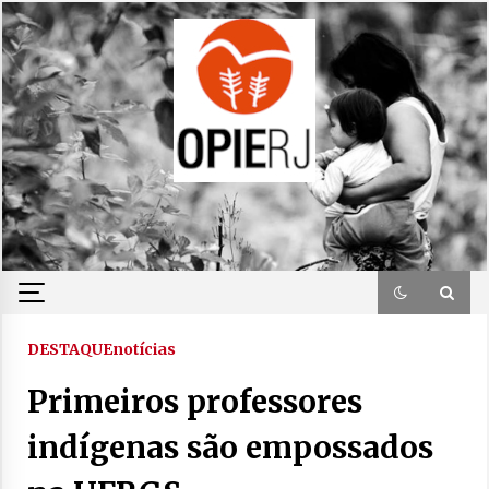
Skip
to
content
DESTAQUE
notícias
Primeiros professores
indígenas são empossados