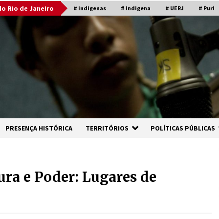
o Rio de Janeiro
# indigenas
# indigena
# UERJ
# Puri
PRESENÇA HISTÓRICA
TERRITÓRIOS
POLÍTICAS PÚBLICAS
ura e Poder: Lugares de