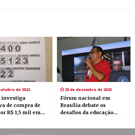
outubro de 2022
20 de dezembro de 2023
 investiga
Fórum nacional em
iva de compra de
Brasília debate os
por R$ 1,5 mil em
desafios da educação
 do Xingu, em MT;
escolar indígena