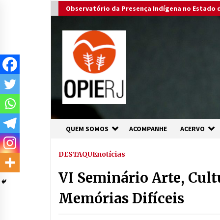
Skip
Observatório da Presença Indígena no Estado d
to
content
QUEM SOMOS
ACOMPANHE
ACERVO
DESTAQUE
notícias
VI Seminário Arte, Cult
Memórias Difíceis