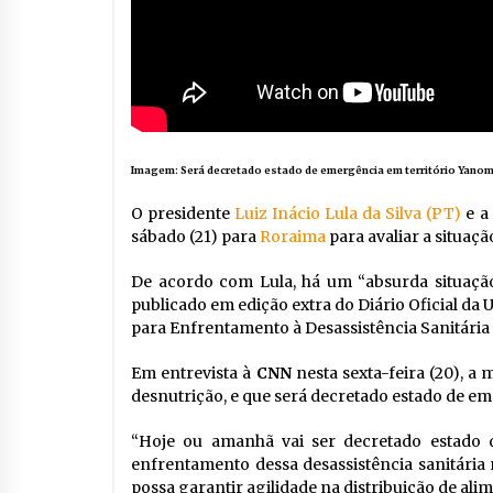
Imagem: Será decretado estado de emergência em território Yano
O presidente
Luiz Inácio Lula da Silva (PT)
e a
sábado (21) para
Roraima
para avaliar a situaç
De acordo com Lula, há um “absurda situação
publicado em edição extra do Diário Oficial da 
para Enfrentamento à Desassistência Sanitári
Em entrevista à
CNN
nesta sexta-feira (20), a 
desnutrição, e que será decretado estado de em
“Hoje ou amanhã vai ser decretado estado d
enfrentamento dessa desassistência sanitári
possa garantir agilidade na distribuição de alim