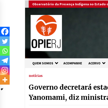
Skip
Observatório da Presença Indígena no Estado d
to
content
QUEM SOMOS
ACOMPANHE
ACERVO
notícias
Governo decretará esta
Yanomami, diz ministr