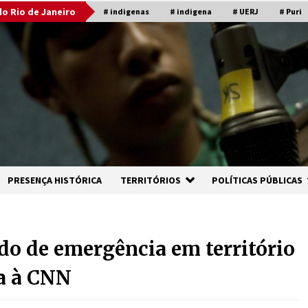
o Rio de Janeiro
# indigenas
# indigena
# UERJ
# Puri
PRESENÇA HISTÓRICA
TERRITÓRIOS
POLÍTICAS PÚBLICAS
do de emergência em território
a à CNN