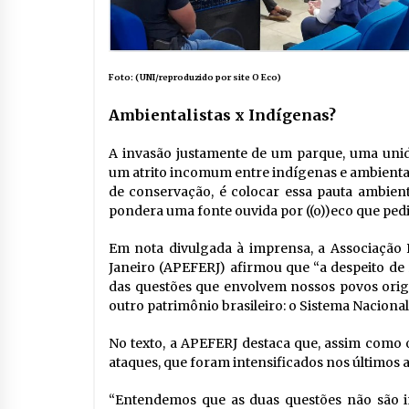
Foto: (UNI/reproduzido por site O Eco)
Ambientalistas x Indígenas?
A invasão justamente de um parque, uma unid
um atrito incomum entre indígenas e ambienta
de conservação, é colocar essa pauta ambient
pondera uma fonte ouvida por ((o))eco que ped
Em nota divulgada à imprensa, a Associação P
Janeiro (APEFERJ) afirmou que “a despeito de
das questões que envolvem nossos povos ori
outro patrimônio brasileiro: o Sistema Naciona
No texto, a APEFERJ destaca que, assim como o
ataques, que foram intensificados nos últimos 
“Entendemos que as duas questões não são 