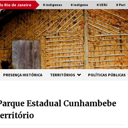
o Rio de Janeiro
# indigenas
# indigena
# UERJ
# Puri
PRESENÇA HISTÓRICA
TERRITÓRIOS
POLÍTICAS PÚBLICAS
Parque Estadual Cunhambebe
erritório