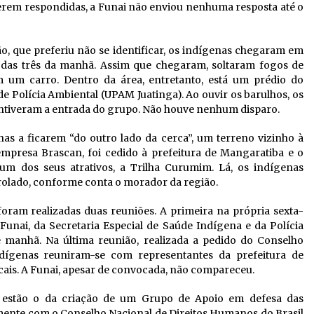
erem respondidas, a Funai não enviou nenhuma resposta até o
, que preferiu não se identificar, os indígenas chegaram em
a das três da manhã. Assim que chegaram, soltaram fogos de
m um carro. Dentro da área, entretanto, está um prédio do
e Polícia Ambiental (UPAM Juatinga). Ao ouvir os barulhos, os
ontiveram a entrada do grupo. Não houve nenhum disparo.
nas a ficarem “do outro lado da cerca”, um terreno vizinho à
 empresa Brascan, foi cedido à prefeitura de Mangaratiba e o
 um dos seus atrativos, a Trilha Curumim. Lá, os indígenas
lado, conforme conta o morador da região.
foram realizadas duas reuniões. A primeira na própria sexta-
Funai, da Secretaria Especial de Saúde Indígena e da Polícia
de manhã. Na última reunião, realizada a pedido do Conselho
ndígenas reuniram-se com representantes da prefeitura de
cais. A Funai, apesar de convocada, não compareceu.
i, estão o da criação de um Grupo de Apoio em defesa das
nte com o Conselho Nacional de Direitos Humanos do Brasil