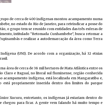
m grupo de cerca de 400 indígenas montou acampamento numa
ebe, no estado do Rio de Janeiro, para reivindicar a posse do
tão, o grupo tem se reunido com entidades das três esferas de
imento, intitulado “Retomada Cunhambebe”, busca retomar a
os Tupinambás e realizar a autodemarcação da área como Terra
Indígena (UNI). De acordo com a organização, há 32 etnias
asil.
a área de cerca de 38 mil hectares de Mata Atlântica entre os
 Claro e Itaguaí, no litoral sul fluminense, região conhecida
ao acampamento indígena, está localizada em Mangaratiba e,
ão está propriamente inserida dentro dos limites do parque
únior Xucuru, entretanto, os indígenas já estariam dentro do
te chegou para ficar. A gente vem falando há muito tempo e