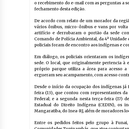
o recebimento do e-mail com as perguntas a s
fechamento desta edição.
De acordo com relato de um morador da região
vários ônibus, micro-ônibus e vans por volt
artifício e derrubaram o portão da sede co
Comando de Polícia Ambiental, da 4ª Unidade d
policiais foram de encontro aos indígenas e c
Em diálogo, os policiais orientaram os indíge
sede. O local, que originalmente pertencia à
próprio parque utiliza a área para acesso a
ergueram seu acampamento, com acesso contro
Desde o início da ocupação dos indígenas já 
feira (13), que contou com representantes da 
Federal; e a segunda nesta terça-feira (17) 
Estadual do Direito Indígena (CEDIN), os i
Mangaratiba, do Inea-RJ, além de moradores lo
Entre os pedidos feitos pelo grupo à Funa
Comunidades Tupinambás, que atue conjuntame