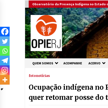
Skip
Observatório da Presença Indígena no Estado d
to
content
QUEM SOMOS
ACOMPANHE
ACERVO
foto
notícias
Ocupação indígena no 
quer retomar posse do t