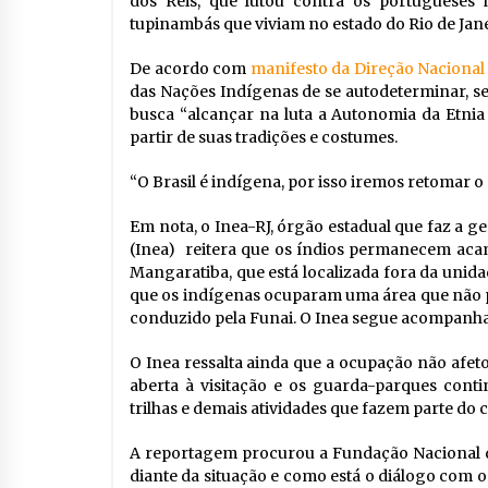
dos Reis, que lutou contra os portugueses 
tupinambás que viviam no estado do Rio de Jane
De acordo com
manifesto da Direção Nacional
das Nações Indígenas de se autodeterminar, s
busca “alcançar na luta a Autonomia da Etnia
partir de suas tradições e costumes.
“O Brasil é indígena, por isso iremos retomar o
Em nota, o Inea-RJ, órgão estadual que faz a g
(Inea) reitera que os índios permanecem ac
Mangaratiba, que está localizada fora da unid
que os indígenas ocuparam uma área que não p
conduzido pela Funai. O Inea segue acompanha
O Inea ressalta ainda que a ocupação não afet
aberta à visitação e os guarda-parques con
trilhas e demais atividades que fazem parte do 
A reportagem procurou a Fundação Nacional d
diante da situação e como está o diálogo com o