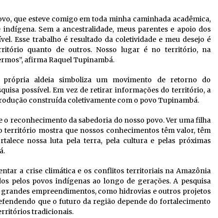
povo, que esteve comigo em toda minha caminhada acadêmica,
indígena. Sem a ancestralidade, meus parentes e apoio dos
vel. Esse trabalho é resultado da coletividade e meu desejo é
ritório quanto de outros. Nosso lugar é no território, na
sermos”, afirma Raquel Tupinambá.
a própria aldeia simboliza um movimento de retorno do
isa possível. Em vez de retirar informações do território, a
 produção construída coletivamente com o povo Tupinambá.
e o reconhecimento da sabedoria do nosso povo. Ver uma filha
 território mostra que nossos conhecimentos têm valor, têm
alece nossa luta pela terra, pela cultura e pelas próximas
á.
tar a crise climática e os conflitos territoriais na Amazônia
os pelos povos indígenas ao longo de gerações. A pesquisa
 grandes empreendimentos, como hidrovias e outros projetos
 defendendo que o futuro da região depende do fortalecimento
ritórios tradicionais.