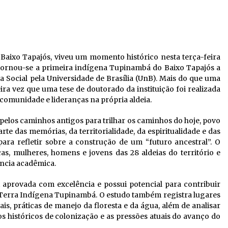
 Baixo Tapajós, viveu um momento histórico nesta terça-feira
tornou-se a primeira indígena Tupinambá do Baixo Tapajós a
a Social pela Universidade de Brasília (UnB). Mais do que uma
ra vez que uma tese de doutorado da instituição foi realizada
 comunidade e lideranças na própria aldeia.
m pelos caminhos antigos para trilhar os caminhos do hoje, povo
te das memórias, da territorialidade, da espiritualidade e das
a refletir sobre a construção de um “futuro ancestral”. O
ças, mulheres, homens e jovens das 28 aldeias do território e
ência acadêmica.
aprovada com excelência e possui potencial para contribuir
Terra Indígena Tupinambá. O estudo também registra lugares
is, práticas de manejo da floresta e da água, além de analisar
s históricos de colonização e as pressões atuais do avanço do