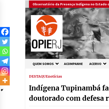
Skip
Observatório da Presença Indígena no Estado d
to
content
QUEM SOMOS
ACOMPANHE
ACERVO
DESTAQUE
notícias
Indígena Tupinambá faz
doutorado com defesa r