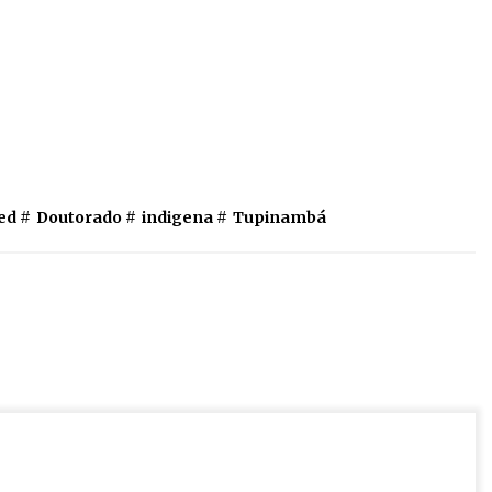
ed #
Doutorado
#
indigena
#
Tupinambá