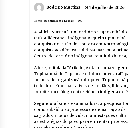
Rodrigo Martins
1 de julho de 2026
Texto:
g1 Santarém e Região — PA
A Aldeia Surucuá, no território Tupinambá do
(30). A liderança indígena Raquel Tupinambá 
conquistar o título de Doutora em Antropologi
conquista acadêmica, a defesa marcou a primei
dentro do território indígena, reunindo banca,
A tese, intitulada “Arikatu, Arikatu: uma viage
Tupinambá do Tapajós e o futuro ancestral”, par
formas de organização do povo Tupinambá par
trabalho reúne narrativas de anciãos, lideran
propõe um diálogo entre ciência indígena e ci
Segundo a banca examinadora, a pesquisa foi 
como subsídio ao processo de demarcação da 
sagrados, modos de vida, manifestações cultura
as estratégias do povo para enfrentar processo
capitalismo sobre a Amazônia.