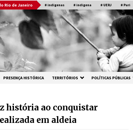
o Rio de Janeiro
# indigenas
# indigena
# UERJ
# Puri
PRESENÇA HISTÓRICA
TERRITÓRIOS
POLÍTICAS PÚBLICAS
 história ao conquistar
ealizada em aldeia