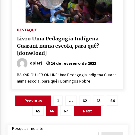
DESTAQUE
Livro Uma Pedagogia Indígena
Guarani numa escola, para quê?
[donwload]
opierj
16 de fevereiro de 2022
BAIXAR OU LER ON LINE Uma Pedagogia Indígena Guarani
numa escola, para quê? Domingos Nobre
Paginação
Previous
1
…
62
63
64
de
65
66
67
Next
posts
Pesquisar no site