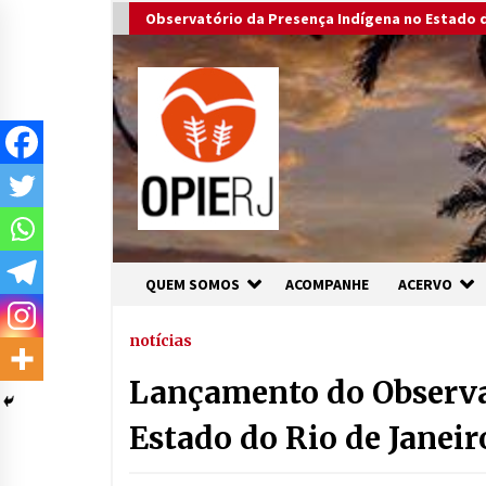
Skip
Observatório da Presença Indígena no Estado d
to
content
QUEM SOMOS
ACOMPANHE
ACERVO
notícias
Lançamento do Observa
Estado do Rio de Janeir