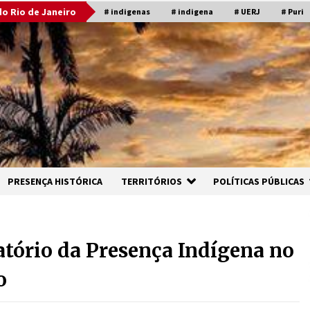
o Rio de Janeiro
# indigenas
# indigena
# UERJ
# Puri
PRESENÇA HISTÓRICA
TERRITÓRIOS
POLÍTICAS PÚBLICAS
tório da Presença Indígena no
o