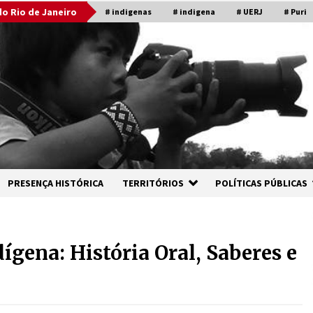
o Rio de Janeiro
# indigenas
# indigena
# UERJ
# Puri
PRESENÇA HISTÓRICA
TERRITÓRIOS
POLÍTICAS PÚBLICAS
gena: História Oral, Saberes e