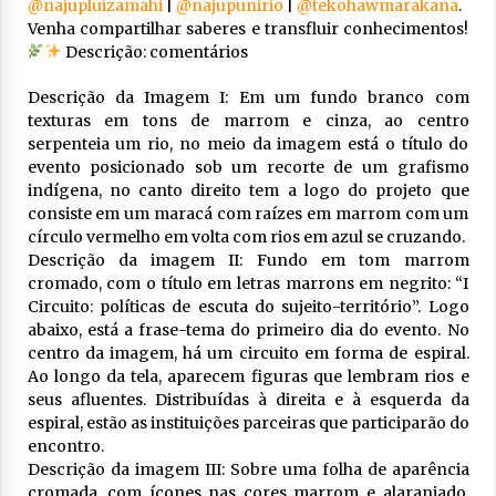
@najupluizamahi
|
@najupunirio
|
@tekohawmarakana
.
Venha compartilhar saberes e transfluir conhecimentos!
Descrição: comentários
Descrição da Imagem I: Em um fundo branco com
texturas em tons de marrom e cinza, ao centro
serpenteia um rio, no meio da imagem está o título do
evento posicionado sob um recorte de um grafismo
indígena, no canto direito tem a logo do projeto que
consiste em um maracá com raízes em marrom com um
círculo vermelho em volta com rios em azul se cruzando.
Descrição da imagem II: Fundo em tom marrom
cromado, com o título em letras marrons em negrito: “I
Circuito: políticas de escuta do sujeito-território”. Logo
abaixo, está a frase-tema do primeiro dia do evento. No
centro da imagem, há um circuito em forma de espiral.
Ao longo da tela, aparecem figuras que lembram rios e
seus afluentes. Distribuídas à direita e à esquerda da
espiral, estão as instituições parceiras que participarão do
encontro.
Descrição da imagem III: Sobre uma folha de aparência
cromada, com ícones nas cores marrom e alaranjado,