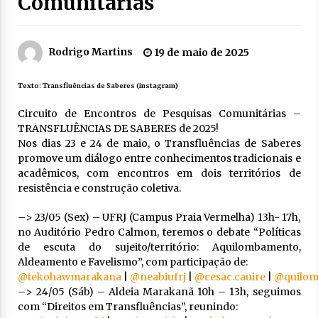
Comunitárias
Rodrigo Martins
19 de maio de 2025
Texto:
Transfluências de Saberes (instagram)
Circuito de Encontros de Pesquisas Comunitárias –
TRANSFLUÊNCIAS DE SABERES de 2025!
Nos dias 23 e 24 de maio, o Transfluências de Saberes
promove um diálogo entre conhecimentos tradicionais e
acadêmicos, com encontros em dois territórios de
resistência e construção coletiva.
–> 23/05 (Sex) – UFRJ (Campus Praia Vermelha) 13h- 17h,
no Auditório Pedro Calmon, teremos o debate “Políticas
de escuta do sujeito/território: Aquilombamento,
Aldeamento e Favelismo”, com participação de:
@tekohawmarakana
|
@neabiufrj
|
@cesac.cauire
|
@quilomb
–> 24/05 (Sáb) – Aldeia Marakanã 10h – 13h, seguimos
com “Direitos em Transfluências”, reunindo: