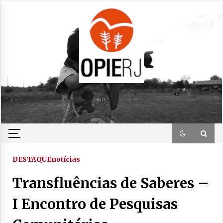
Skip
to
content
DESTAQUE
notícias
Transfluências de Saberes –
I Encontro de Pesquisas