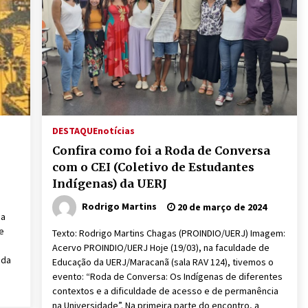
DESTAQUE
notícias
Confira como foi a Roda de Conversa
com o CEI (Coletivo de Estudantes
Indígenas) da UERJ
Rodrigo Martins
20 de março de 2024
da
e
Texto: Rodrigo Martins Chagas (PROINDIO/UERJ) Imagem:
Acervo PROINDIO/UERJ Hoje (19/03), na faculdade de
 da
Educação da UERJ/Maracanã (sala RAV 124), tivemos o
evento: “Roda de Conversa: Os Indígenas de diferentes
contextos e a dificuldade de acesso e de permanência
na Universidade”. Na primeira parte do encontro, a