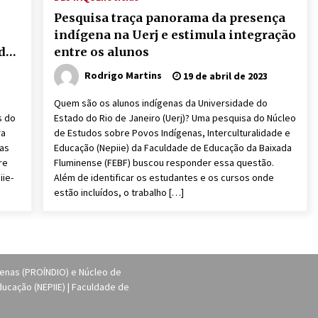
Pesquisa traça panorama da presença
indígena na Uerj e estimula integração
de
entre os alunos
Rodrigo Martins
19 de abril de 2023
o
Quem são os alunos indígenas da Universidade do
s do
Estado do Rio de Janeiro (Uerj)? Uma pesquisa do Núcleo
ra
de Estudos sobre Povos Indígenas, Interculturalidade e
das
Educação (Nepiie) da Faculdade de Educação da Baixada
re
Fluminense (FEBF) buscou responder essa questão.
iie-
Além de identificar os estudantes e os cursos onde
estão incluídos, o trabalho […]
genas (PROÍNDIO) e Núcleo de
ucação (NEPIIE) | Faculdade de