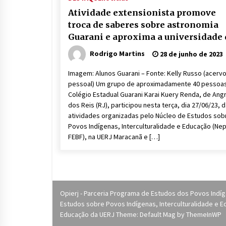
Atividade extensionista promove
troca de saberes sobre astronomia
Guarani e aproxima a universidade 
povos originários
Rodrigo Martins
28 de junho de 2023
Imagem: Alunos Guarani – Fonte: Kelly Russo (acerv
pessoal) Um grupo de aproximadamente 40 pessoa
Colégio Estadual Guarani Karai Kuery Renda, de Ang
dos Reis (RJ), participou nesta terça, dia 27/06/23, 
atividades organizadas pelo Núcleo de Estudos sob
Povos Indígenas, Interculturalidade e Educação (Nep
FEBF), na UERJ Maracanã e […]
Opierj - Parceria Programa de Estudos dos Povos Indí
Estudos sobre Povos Indígenas, Interculturalidade e Ed
Educação da UERJ Theme: Default Mag by
ThemeInWP