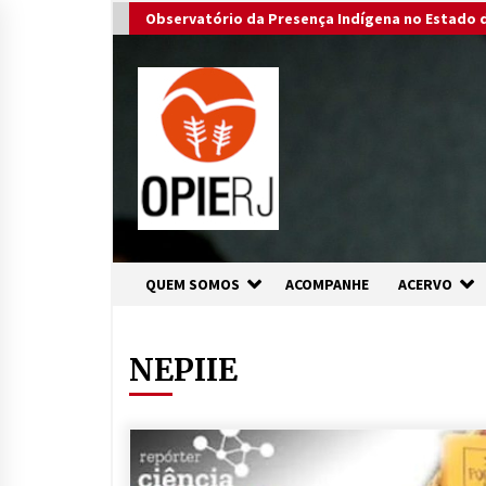
Skip
Observatório da Presença Indígena no Estado d
to
content
QUEM SOMOS
ACOMPANHE
ACERVO
NEPIIE