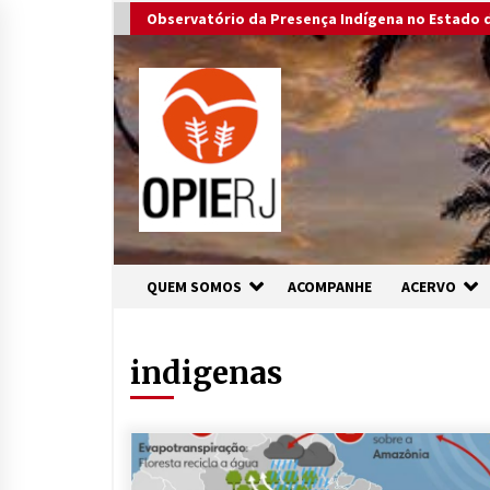
Skip
Observatório da Presença Indígena no Estado d
to
content
QUEM SOMOS
ACOMPANHE
ACERVO
indigenas