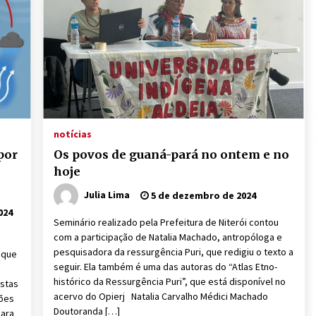
notícias
por
Os povos de guaná-pará no ontem e no
hoje
Julia Lima
5 de dezembro de 2024
024
Seminário realizado pela Prefeitura de Niterói contou
com a participação de Natalia Machado, antropóloga e
pesquisadora da ressurgência Puri, que redigiu o texto a
 que
seguir. Ela também é uma das autoras do “Atlas Etno-
histórico da Ressurgência Puri”, que está disponível no
istas
acervo do Opierj Natalia Carvalho Médici Machado
sões
Doutoranda […]
para