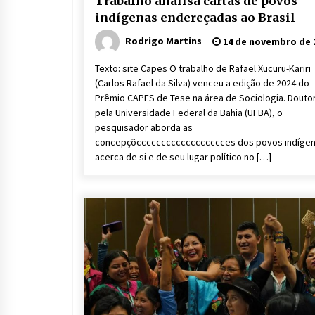
Trabalho analisa cartas de povos
indígenas endereçadas ao Brasil
Rodrigo Martins
14 de novembro de 
Texto: site Capes O trabalho de Rafael Xucuru-Kariri
(Carlos Rafael da Silva) venceu a edição de 2024 do
Prêmio CAPES de Tese na área de Sociologia. Douto
pela Universidade Federal da Bahia (UFBA), o
pesquisador aborda as
concepçõcccccccccccccccccces dos povos indíge
acerca de si e de seu lugar político no […]