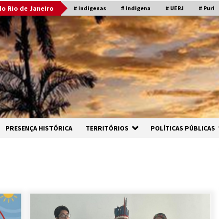
o Rio de Janeiro
# indigenas
# indigena
# UERJ
# Puri
PRESENÇA HISTÓRICA
TERRITÓRIOS
POLÍTICAS PÚBLICAS