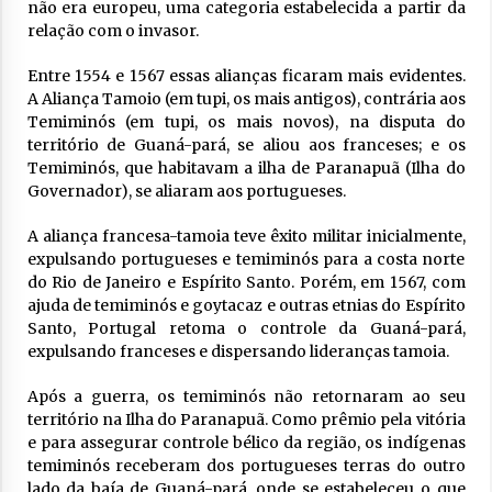
não era europeu, uma categoria estabelecida a partir da
relação com o invasor.
Entre 1554 e 1567 essas alianças ficaram mais evidentes.
A Aliança Tamoio (em tupi, os mais antigos), contrária aos
Temiminós (em tupi, os mais novos), na disputa do
território de Guaná-pará, se aliou aos franceses; e os
Temiminós, que habitavam a ilha de Paranapuã (Ilha do
Governador), se aliaram aos portugueses.
A aliança francesa-tamoia teve êxito militar inicialmente,
expulsando portugueses e temiminós para a costa norte
do Rio de Janeiro e Espírito Santo. Porém, em 1567, com
ajuda de temiminós e goytacaz e outras etnias do Espírito
Santo, Portugal retoma o controle da Guaná-pará,
expulsando franceses e dispersando lideranças tamoia.
Após a guerra, os temiminós não retornaram ao seu
território na Ilha do Paranapuã. Como prêmio pela vitória
e para assegurar controle bélico da região, os indígenas
temiminós receberam dos portugueses terras do outro
lado da baía de Guaná-pará, onde se estabeleceu o que