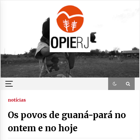
Skip
to
content
notícias
Os povos de guaná-pará no
ontem e no hoje