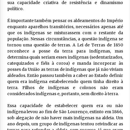
sua capacidade criativa de resistência e dinamismo
político.
É importante também pensar os aldeamentos do Império
enquanto aparelhos transitórios, necessários apenas até
que os indígenas se misturassem com o restante da
população. Nessas circunstâncias, a questão indígena se
tornou uma questão de terras
. A Lei de Terras de 1850
reconhece a posse da terra para indígenas, mas
determina quais seriam esses indígenas (sedentarizados,
catequizados e fiéis à coroa) e manda incorporar às
posses da União as terras de indígenas que já não viviam
aldeados. Então passou também a caber ao Estado definir
quem era indígena estabelecendo quem tinha direito à
terra. Filhos de indígenas e colonos não eram
considerados indígenas e, portanto, sem direito à terra.
Essa capacidade de estabelecer quem era ou não
indígena levou ao fim de São Lourenço, extinto em 1866,
sob alegação de não haver mais indígenas na aldeia. Um
ano depois, um grupo de indígenas tentou reivindicar as
terras para refundar a aldeia, sem sucesso, já que eram