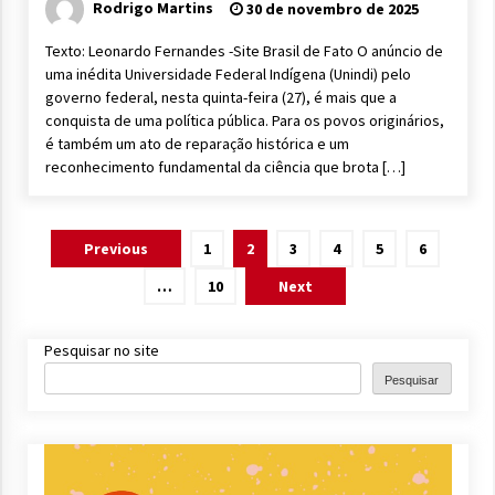
Rodrigo Martins
30 de novembro de 2025
Texto: Leonardo Fernandes -Site Brasil de Fato O anúncio de
uma inédita Universidade Federal Indígena (Unindi) pelo
governo federal, nesta quinta-feira (27), é mais que a
conquista de uma política pública. Para os povos originários,
é também um ato de reparação histórica e um
reconhecimento fundamental da ciência que brota […]
Paginação
Previous
1
2
3
4
5
6
de
…
10
Next
posts
Pesquisar no site
Pesquisar