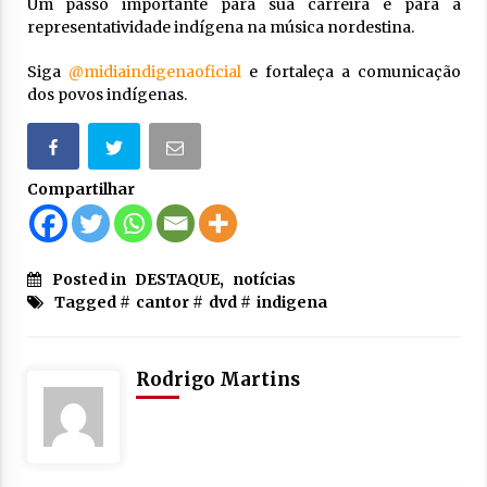
Um passo importante para sua carreira e para a
representatividade indígena na música nordestina.
Siga
@midiaindigenaoficial
e fortaleça a comunicação
dos povos indígenas.
Compartilhar
Posted in
DESTAQUE
,
notícias
Tagged #
cantor
#
dvd
#
indigena
Rodrigo Martins