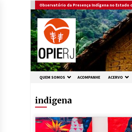
Skip
Observatório da Presença Indígena no Estado d
to
content
QUEM SOMOS
ACOMPANHE
ACERVO
indigena