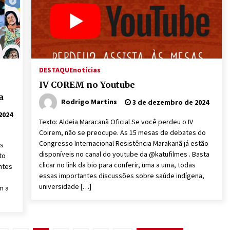
DESTAQUE
notícias
IV COREM no Youtube
a
Rodrigo Martins
3 de dezembro de 2024
2024
Texto: Aldeia Maracanã Oficial Se você perdeu o IV
Coirem, não se preocupe. As 15 mesas de debates do
Congresso Internacional Resistência Marakanã já estão
as
disponíveis no canal do youtube da @katufilmes . Basta
to
clicar no link da bio para conferir, uma a uma, todas
ntes
essas importantes discussões sobre saúde indígena,
s
universidade […]
m a