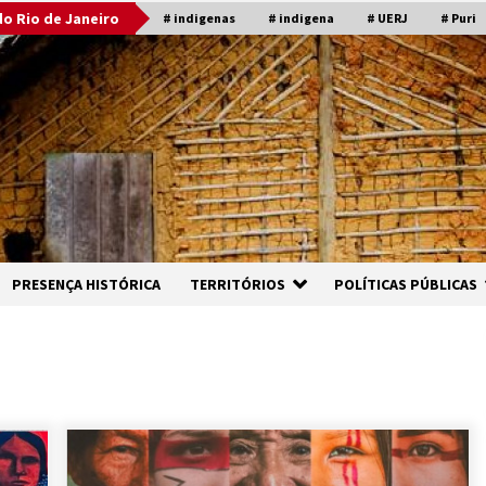
o Rio de Janeiro
# indigenas
# indigena
# UERJ
# Puri
PRESENÇA HISTÓRICA
TERRITÓRIOS
POLÍTICAS PÚBLICAS