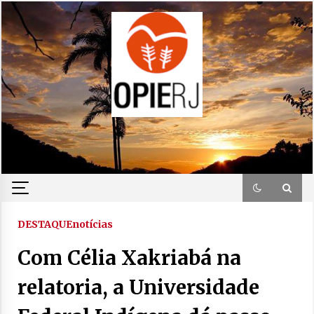
Skip
to
content
DESTAQUE
notícias
Com Célia Xakriabá na
relatoria, a Universidade