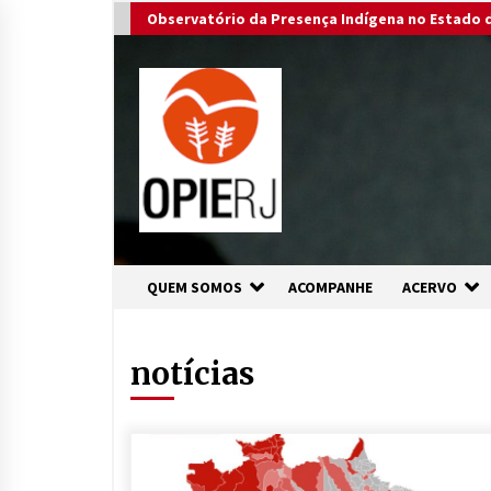
Skip
Observatório da Presença Indígena no Estado d
to
content
QUEM SOMOS
ACOMPANHE
ACERVO
notícias