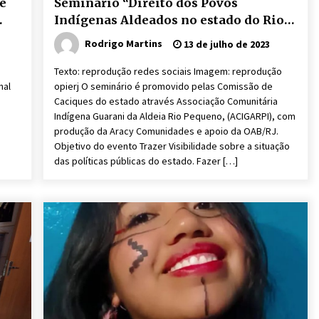
 e
Seminário “Direito dos Povos
Indígenas Aldeados no estado do Rio
de Janeiro”. O evento acontecerá na
Rodrigo Martins
13 de julho de 2023
OAB/RJ, a partir das 17h.
Texto: reprodução redes sociais Imagem: reprodução
nal
opierj O seminário é promovido pelas Comissão de
Caciques do estado através Associação Comunitária
Indígena Guarani da Aldeia Rio Pequeno, (ACIGARPI), com
produção da Aracy Comunidades e apoio da OAB/RJ.
Objetivo do evento Trazer Visibilidade sobre a situação
das políticas públicas do estado. Fazer […]