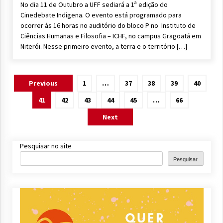
No dia 11 de Outubro a UFF sediará a 1ª edição do
Cinedebate Indigena. O evento está programado para
ocorrer às 16 horas no auditório do bloco P no Instituto de
Ciências Humanas e Filosofia – ICHF, no campus Gragoatá em
Niterói. Nesse primeiro evento, a terra e o território […]
Paginação
Previous
1
…
37
38
39
40
de
41
42
43
44
45
…
66
posts
Next
Pesquisar no site
Pesquisar