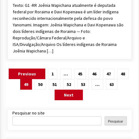
Texto: G1 -RR Joênia Wapichana atualmente é deputada
federal por Roraima e Davi Kopenawa é um líder indígena
reconhecido internacionalmente pela defesa do povo
Yanomami. Imagem: Joênia Wapichana e Davi Kopenawa são
dois líderes indígenas de Roraima — Foto:
Reprodução/Câmara Federal/Arquivo e
ISA/Divulgação/Arquivo Os líderes indígenas de Roraima
Joênia Wapichana […]
Paginação
Previous
1
…
45
46
47
48
de
49
50
51
52
53
…
63
posts
Next
Pesquisar no site
Pesquisar