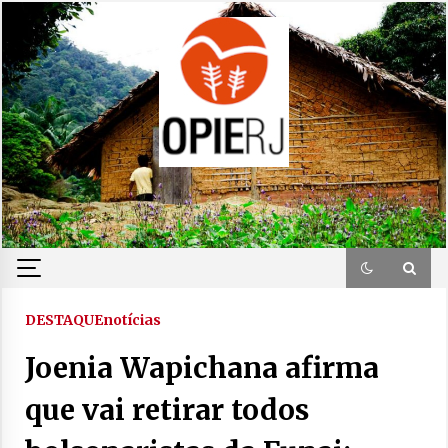
Skip
to
content
DESTAQUE
notícias
Joenia Wapichana afirma
que vai retirar todos