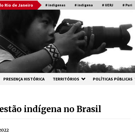
o Rio de Janeiro
# indigenas
# indigena
# UERJ
# Puri
PRESENÇA HISTÓRICA
TERRITÓRIOS
POLÍTICAS PÚBLICAS
estão indígena no Brasil
2022