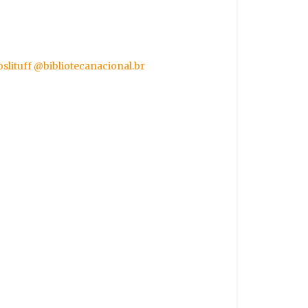
slituff
@bibliotecanacional.br