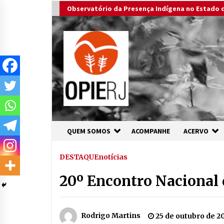
Skip
Observatório da Presença Indígena no Estado d
to
content
QUEM SOMOS
ACOMPANHE
ACERVO
DESTAQUE
notícias
20º Encontro Nacional d
Rodrigo Martins
25 de outubro de 2