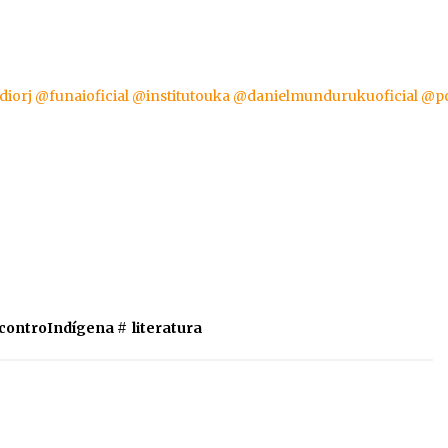
iorj
@funaioficial
@institutouka
@danielmundurukuoficial
@po
controIndígena
#
literatura