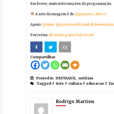
Em breve, mais informações da programação.
A arte da imagem é de
@gustavo.caboco
Apoio:
@minc
@governodobrasil
@museudoind
Parcerias:
@casulo.gepecd
@cei_uff
Compartilhar
Posted in
DESTAQUE
,
notícias
Tagged #
Arte
#
cultura
#
educacao
#
En
Rodrigo Martins