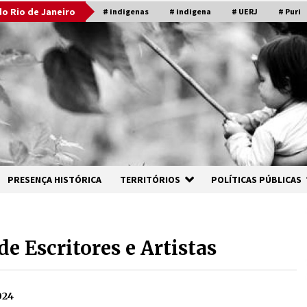
o Rio de Janeiro
# indigenas
# indigena
# UERJ
# Puri
PRESENÇA HISTÓRICA
TERRITÓRIOS
POLÍTICAS PÚBLICAS
e Escritores e Artistas
024