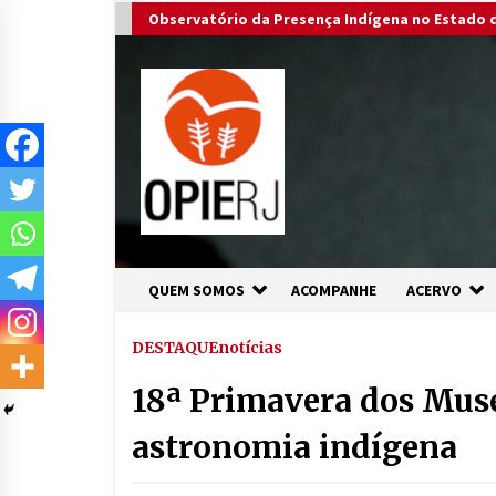
Skip
Observatório da Presença Indígena no Estado d
to
content
QUEM SOMOS
ACOMPANHE
ACERVO
DESTAQUE
notícias
18ª Primavera dos Muse
astronomia indígena