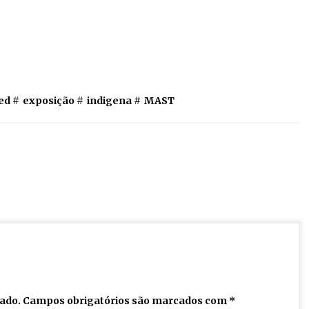
ed #
exposição
#
indigena
#
MAST
cado.
Campos obrigatórios são marcados com
*