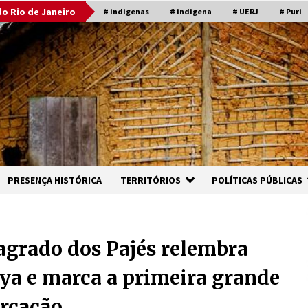
o Rio de Janeiro
# indigenas
# indigena
# UERJ
# Puri
PRESENÇA HISTÓRICA
TERRITÓRIOS
POLÍTICAS PÚBLICAS
Sagrado dos Pajés relembra
ya e marca a primeira grande
arcação