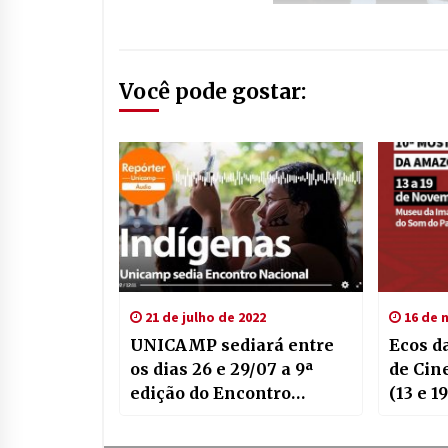
Você pode gostar:
21 de julho de 2022
16 de 
UNICAMP sediará entre
Ecos d
os dias 26 e 29/07 a 9ª
de Cin
edição do Encontro
(13 e 1
Nacional dos Estudantes
Museu 
Indígenas (Enei) .
Som do