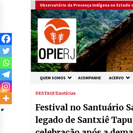
Skip
Observatório da Presença Indígena no Estado d
to
content
QUEM SOMOS
ACOMPANHE
ACERVO
DESTAQUE
notícias
Festival no Santuário 
legado de Santxiê Tapu
celebração após a dem