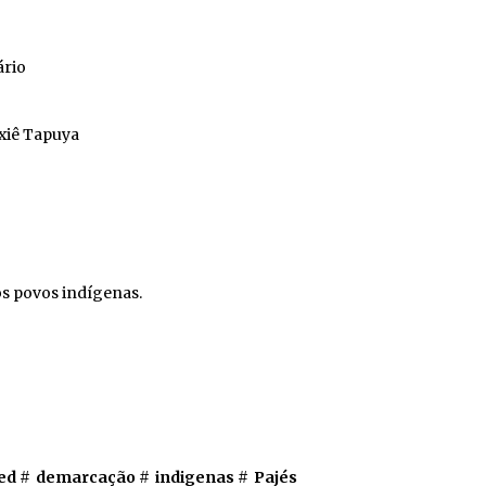
ário
xiê Tapuya
dos povos indígenas.
ed #
demarcação
#
indigenas
#
Pajés