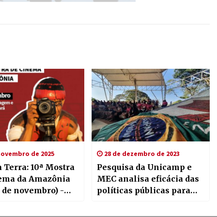
novembro de 2025
28 de dezembro de 2023
a Terra: 10ª Mostra
Pesquisa da Unicamp e
ema da Amazônia
MEC analisa eficácia das
9 de novembro) -
políticas públicas para
da Imagem e do
indígenas e quilombolas
 Pará
nas universidades