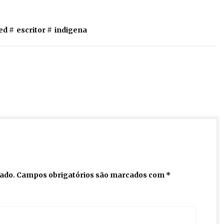
ed #
escritor
#
indigena
cado.
Campos obrigatórios são marcados com
*