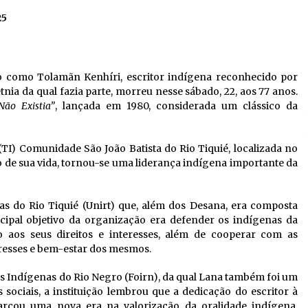
25
como Tolamãn Kenhíri, escritor indígena reconhecido por
nia da qual fazia parte, morreu nesse sábado, 22, aos 77 anos.
ão Existia”
, lançada em 1980, considerada um clássico da
TI) Comunidade São João Batista do Rio Tiquié, localizada no
o de sua vida, tornou-se uma liderança indígena importante da
s do Rio Tiquié (Unirt) que, além dos Desana, era composta
cipal objetivo da organização era defender os indígenas da
o aos seus direitos e interesses, além de cooperar com as
eresses e bem-estar dos mesmos.
es Indígenas do Rio Negro (Foirn), da qual Lana também foi um
 sociais, a instituição lembrou que a dedicação do escritor à
arcou uma nova era na valorização da oralidade indígena,