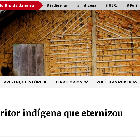
o Rio de Janeiro
# indigenas
# indigena
# UERJ
# Puri
PRESENÇA HISTÓRICA
TERRITÓRIOS
POLÍTICAS PÚBLICAS
ritor indígena que eternizou