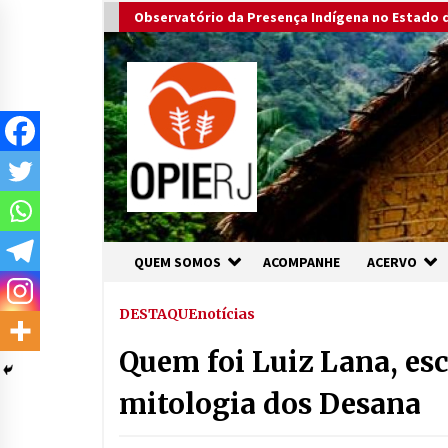
Skip
Observatório da Presença Indígena no Estado d
to
content
QUEM SOMOS
ACOMPANHE
ACERVO
DESTAQUE
notícias
Quem foi Luiz Lana, esc
mitologia dos Desana