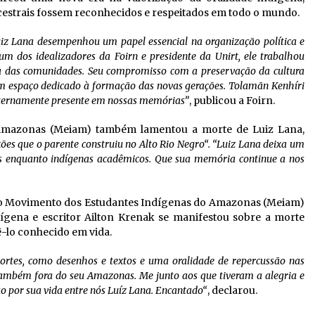
ncestrais fossem reconhecidos e respeitados em todo o mundo.
 Luiz Lana desempenhou um papel essencial na organização política e
m dos idealizadores da Foirn e presidente da Unirt, ele trabalhou
a das comunidades. Seu compromisso com a preservação da cultura
m espaço dedicado à formação das novas gerações. Tolamãn Kenhíri
s eternamente presente em nossas memórias”
, publicou a Foirn.
Amazonas (Meiam) também lamentou a morte de Luiz Lana,
xões que o parente construiu no Alto Rio Negro“. “Luiz Lana deixa um
tas enquanto indígenas acadêmicos. Que sua memória continue a nos
lo Movimento dos Estudantes Indígenas do Amazonas (Meiam)
ígena e escritor Ailton Krenak se manifestou sobre a morte
tê-lo conhecido em vida.
rtes, como desenhos e textos e uma oralidade de repercussão nas
 também fora do seu Amazonas. Me junto aos que tiveram a alegria e
o por sua vida entre nós Luíz Lana. Encantado“
, declarou.