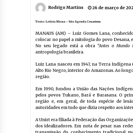
Rodrigo Martins
26 de março de 20
Texto: Letícia Misna –
Site Agenda Cenarium
MANAUS (AM) – Luiz Gomes Lana, conhecido 
colocar no papel a mitologia do povo Desana, et
No seu legado está a obra
“Antes o Mundo N
antropologia brasileira.
Luiz Lana nasceu em 1947, na Terra Indígena (
Alto Rio Negro, interior do Amazonas. Ao long
região.
Em 1990, fundou a União das Nações Indígena
pelos povos Tukano, Bará e Barasana. O prin
região e, em geral, de toda espécie de lesã
autoridades em tudo que dizia respeito aos int
A Unirt era filiada à Federação das Organizaçõ
dos idealizadores. Em nota de pesar nas redes
transmissão do conhecimento tradicional m