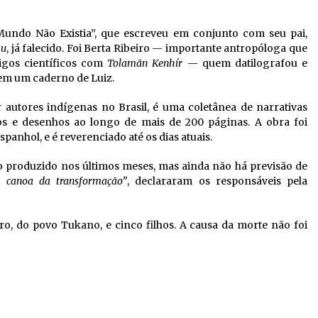
Mundo Não Existia”, que escreveu em conjunto com seu pai,
mu
, já falecido. Foi Berta Ribeiro — importante antropóloga que
tigos científicos com
Tolamãn Kenhír
— quem datilografou e
 em um caderno de Luiz.
r autores indígenas no Brasil, é uma coletânea de narrativas
tos e desenhos ao longo de mais de 200 páginas. A obra foi
spanhol, e é reverenciado até os dias atuais.
 produzido nos últimos meses, mas ainda não há previsão de
a canoa da transformação”
, declararam os responsáveis pela
ro, do povo Tukano, e cinco filhos. A causa da morte não foi