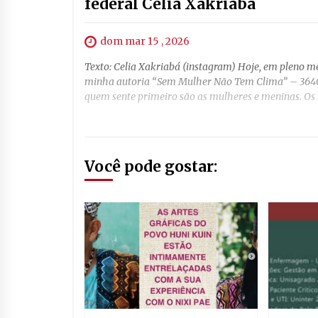
federal Célia Xakriabá
dom mar 15 , 2026
Texto: Celia Xakriabá (instagram) Hoje, em pleno 
minha autoria “Sem Mulher Não Tem Clima” – 3640/
quem sente primeiro são as mulheres e meninas. Os i
Você pode gostar: