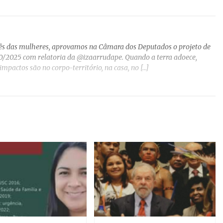
mês das mulheres, aprovamos na Câmara dos Deputados o projeto de
2025 com relatoria da @izaarrudape. Quando a terra adoece,
mpactos são no corpo-território, na casa, no […]