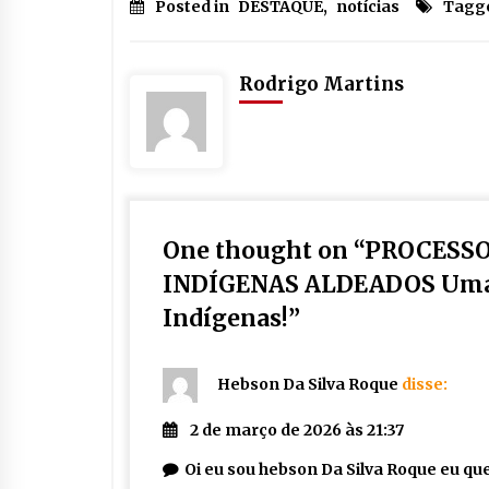
Posted in
DESTAQUE
,
notícias
Tagg
Rodrigo Martins
One thought on “
PROCESSO
INDÍGENAS ALDEADOS Uma o
Indígenas!
”
Hebson Da Silva Roque
disse:
2 de março de 2026 às 21:37
Oi eu sou hebson Da Silva Roque eu qu