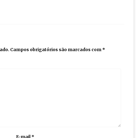
cado.
Campos obrigatórios são marcados com
*
E-mail
*