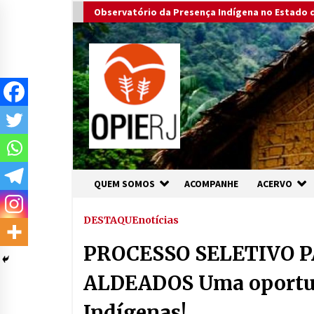
Skip
Observatório da Presença Indígena no Estado d
to
content
QUEM SOMOS
ACOMPANHE
ACERVO
DESTAQUE
notícias
PROCESSO SELETIVO P
ALDEADOS Uma oportun
Indígenas!