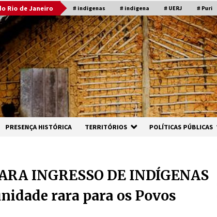
o Rio de Janeiro
# indigenas
# indigena
# UERJ
# Puri
PRESENÇA HISTÓRICA
TERRITÓRIOS
POLÍTICAS PÚBLICAS
ARA INGRESSO DE INDÍGENAS
idade rara para os Povos