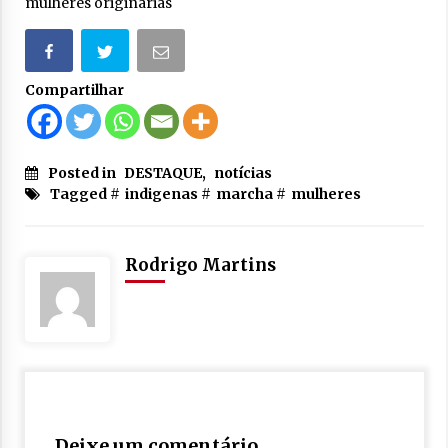
mulheres originárias
Compartilhar
Posted in
DESTAQUE
,
notícias
Tagged #
indigenas
#
marcha
#
mulheres
Rodrigo Martins
Deixe um comentário