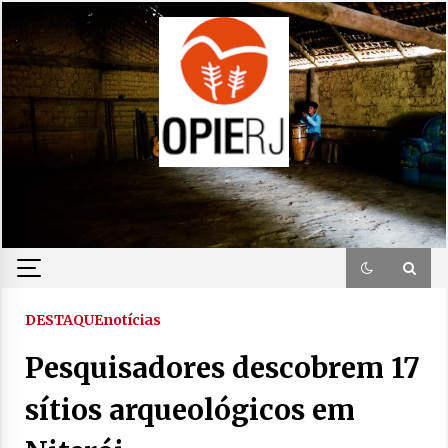
Skip
to
content
DESTAQUE
notícias
Pesquisadores descobrem 17
sítios arqueológicos em