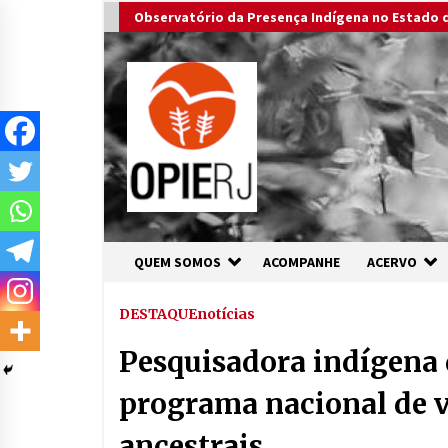
Skip
Observatório da Presença Indígena no Estado d
to
content
QUEM SOMOS
ACOMPANHE
ACERVO
DESTAQUE
notícias
Pesquisadora indígena
programa nacional de v
ancestrais