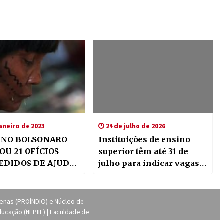
aneiro de 2023
24 de julho de 2026
NO BOLSONARO
Instituições de ensino
OU 21 OFÍCIOS
superior têm até 31 de
EDIDOS DE AJUDA
julho para indicar vagas
YANOMAMI
no programa para
indígenas
genas (PROÍNDIO) e Núcleo de
ucação (NEPIIE) | Faculdade de