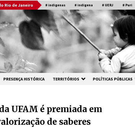
o Rio de Janeiro
# indigenas
# indigena
# UERJ
# Puri
PRESENÇA HISTÓRICA
TERRITÓRIOS
POLÍTICAS PÚBLICAS
 da UFAM é premiada em
alorização de saberes