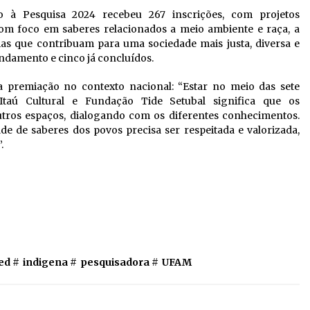
o à Pesquisa 2024 recebeu 267 inscrições, com projetos
Com foco em saberes relacionados a meio ambiente e raça, a
cias que contribuam para uma sociedade mais justa, diversa e
andamento e cinco já concluídos.
a premiação no contexto nacional: “Estar no meio das sete
taú Cultural e Fundação Tide Setubal significa que os
ros espaços, dialogando com os diferentes conhecimentos.
de de saberes dos povos precisa ser respeitada e valorizada,
.
ed #
indigena
#
pesquisadora
#
UFAM