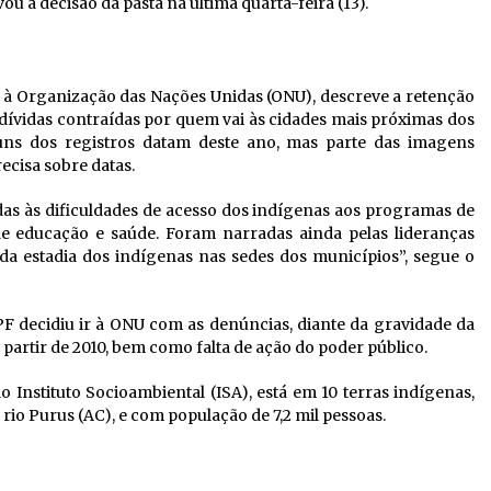
ou a decisão da pasta na última quarta-feira (13).
 à Organização das Nações Unidas (ONU), descreve a retenção
 dívidas contraídas por quem vai às cidades mais próximas dos
lguns dos registros datam deste ano, mas parte das imagens
cisa sobre datas.
das às dificuldades de acesso dos indígenas aos programas de
 de educação e saúde. Foram narradas ainda pelas lideranças
 da estadia dos indígenas nas sedes dos municípios”, segue o
 decidiu ir à ONU com as denúncias, diante da gravidade da
partir de 2010, bem como falta de ação do poder público.
 Instituto Socioambiental (ISA), está em 10 terras indígenas,
rio Purus (AC), e com população de 7,2 mil pessoas.