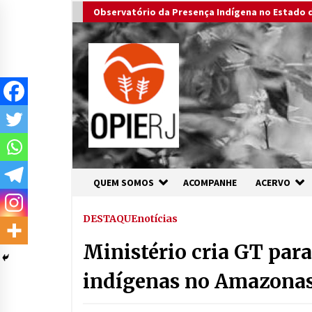
Skip
Observatório da Presença Indígena no Estado d
to
content
QUEM SOMOS
ACOMPANHE
ACERVO
DESTAQUE
notícias
Ministério cria GT para
indígenas no Amazona