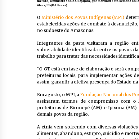
Na foto, a ministra Sonia Guajajara, que marchou esta semana ao la
Alves/CB/DA.Press)
O
Ministério dos Povos Indígenas (MPI)
determ
estabelecidas ações de combate à desnutrição
no sudoeste do Amazonas.
Integrantes da pasta visitaram a região ent
vulnerabilidade identificada entre os povos da
trabalho para tratar das necessidades identifica
“O GT está em fase de elaboração e será compo
prefeituras locais, para implementar ações d
assim, garantir a efetiva presença do Estado na 
Em agosto, o MPI, a
Fundação Nacional dos Pov
assinaram termos de compromisso com o M
prefeituras de Eirunepé (AM) e Ipixuna (AM)
demais povos da região.
A etnia vem sofrendo com diversas violações d
alimentar, abandono, estupro, suicídio e morte