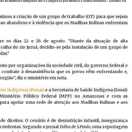
do de mulheres indígenas até o Congresso por direitos e contra violência – (crédito: Ed
inou a criação de um grupo de trabalho (GT) para que sejam
, ao abandono e à violência que os Madihas Kulinas enfrentam
re os dias 22 e 26 de agosto. “Diante da situação de alta
 calha do rio Juruá, decidiu-se pela instalação de um grupo de
das.”
sto por organizações da sociedade civil, do governo federal e
e combate à desassistência que os povos vêm enfrentando e,
região”, diz o ministério em nota.
os Indígenas (Funai)
e a Secretaria de Saúde Indígena (Sesai)
inistério Público Federal (MPF) no Amazonas e com as
 para apoiar uma rede de atenção aos Madihas Kulinas e aos
e direitos. O cenário é de desnutrição infantil, insegurança
s violentas. Segundo o jornal
Folha de S.Paulo
, uma reportagem