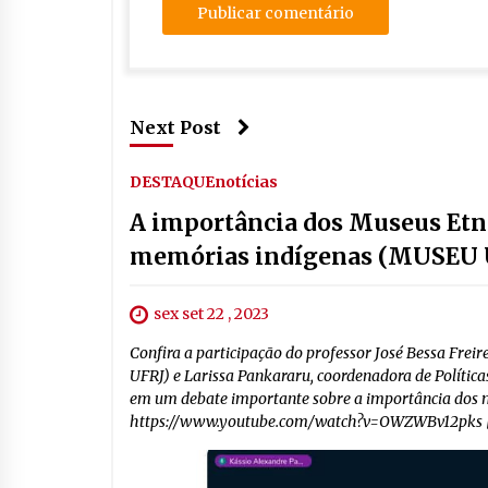
Next Post
DESTAQUE
notícias
A importância dos Museus Etno
memórias indígenas (MUSEU
sex set 22 , 2023
Confira a participação do professor José Bessa Fre
UFRJ) e Larissa Pankararu, coordenadora de Política
em um debate importante sobre a importância dos m
https://www.youtube.com/watch?v=OWZWBv12pks 