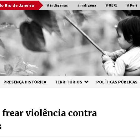
o Rio de Janeiro
# indigenas
# indigena
# UERJ
# Puri
PRESENÇA HISTÓRICA
TERRITÓRIOS
POLÍTICAS PÚBLICAS
 frear violência contra
s