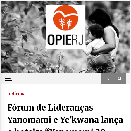
Skip
to
content
notícias
Fórum de Lideranças
Yanomami e Ye’kwana lança