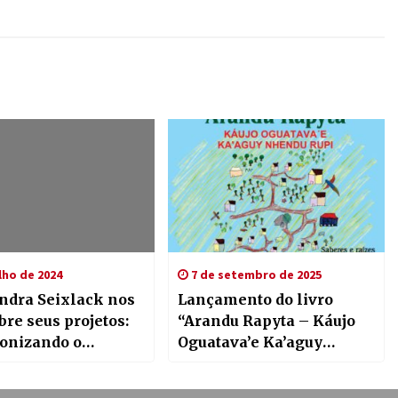
lho de 2024
7 de setembro de 2025
ndra Seixlack nos
Lançamento do livro
bre seus projetos:
“Arandu Rapyta – Káujo
onizando o
Oguatava’e Ka’aguy
cimento e
Nhendu Rupi: Saberes e
os de Abya Yala
raízes, histórias que