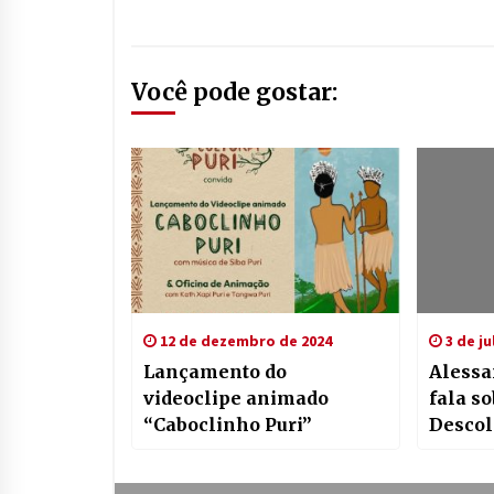
Você pode gostar:
12 de dezembro de 2024
3 de ju
Lançamento do
Alessa
videoclipe animado
fala so
“Caboclinho Puri”
Descol
Conhe
Caminh