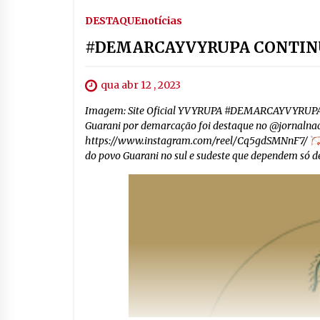
DESTAQUE
notícias
#DEMARCAYVYRUPA CONTIN
qua abr 12 , 2023
Imagem: Site Oficial YVYRUPA #DEMARCAYVYRUPA CO
Guarani por demarcação foi destaque no @jornalnac
https://www.instagram.com/reel/Cq5gdSMNnF7/
do povo Guarani no sul e sudeste que dependem só d