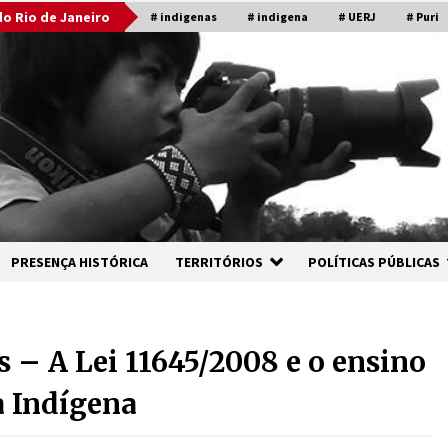
o Rio de Janeiro
# indigenas
# indigena
# UERJ
# Puri
PRESENÇA HISTÓRICA
TERRITÓRIOS
POLÍTICAS PÚBLICAS
 – A Lei 11645/2008 e o ensino
a Indígena