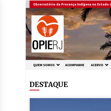
Skip
Observatório da Presença Indígena no Estado d
to
content
QUEM SOMOS
ACOMPANHE
ACERVO
DESTAQUE