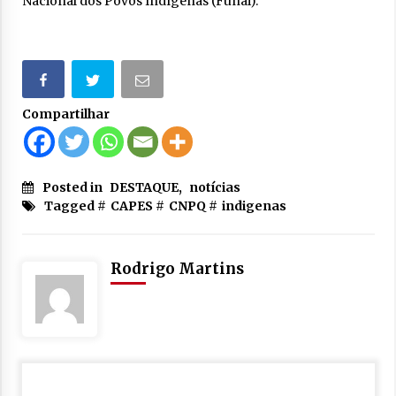
Nacional dos Povos Indígenas (Funai).
Compartilhar
Posted in
DESTAQUE
,
notícias
Tagged #
CAPES
#
CNPQ
#
indigenas
Rodrigo Martins