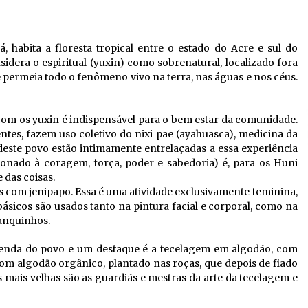
habita a floresta tropical entre o estado do Acre e sul do
era o espiritual (yuxin) como sobrenatural, localizado fora
permeia todo o fenômeno vivo na terra, nas águas e nos céus.
com os yuxin é indispensável para o bem estar da comunidade.
ntes, fazem uso coletivo do nixi pae (ayahuasca), medicina da
 deste povo estão intimamente entrelaçadas a essa experiência
cionado à coragem, força, poder e sabedoria) é, para os Huni
 das coisas.
os com jenipapo. Essa é uma atividade exclusivamente feminina,
básicos são usados tanto na pintura facial e corporal, como na
banquinhos.
 renda do povo e um destaque é a tecelagem em algodão, com
com algodão orgânico, plantado nas roças, que depois de fiado
 mais velhas são as guardiãs e mestras da arte da tecelagem e