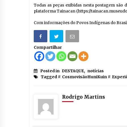
Todas as peças exibidas nesta postagem são d
plataforma Tainacan (https://tainacan.museudo
Com informações do Povos Indígenas do Brasil
Compartilhar
Posted in
DESTAQUE
,
notícias
Tagged #
CosmovisãoHuniKuin
#
Experi
Rodrigo Martins