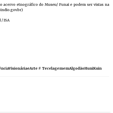
o acervo etnográfico do Museu/ Funai e podem ser vistas na
indio.gov.br)
 / ISA
ênciaVisionáriaeArte
#
TecelagememAlgodãoHuniKuin