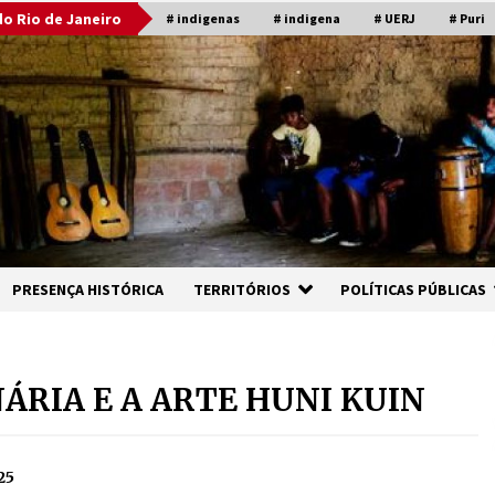
o Rio de Janeiro
# indigenas
# indigena
# UERJ
# Puri
PRESENÇA HISTÓRICA
TERRITÓRIOS
POLÍTICAS PÚBLICAS
NÁRIA E A ARTE HUNI KUIN
25