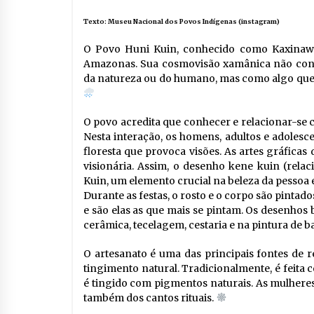
Texto:
Museu Nacional dos Povos Indígenas (instagram)
O Povo Huni Kuin, conhecido como Kaxinawá, 
Amazonas. Sua cosmovisão xamânica não consid
da natureza ou do humano, mas como algo que 
O povo acredita que conhecer e relacionar-se 
Nesta interação, os homens, adultos e adolesce
floresta que provoca visões. As artes gráficas
visionária. Assim, o desenho kene kuin (rela
Kuin, um elemento crucial na beleza da pessoa e
Durante as festas, o rosto e o corpo são pintad
e são elas as que mais se pintam. Os desenhos 
cerâmica, tecelagem, cestaria e na pintura de 
O artesanato é uma das principais fontes de
tingimento natural. Tradicionalmente, é feita 
é tingido com pigmentos naturais. As mulheres
também dos cantos rituais.