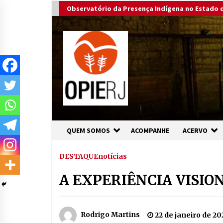
Skip
Observatório da Presença Indígena no Estado d
to
content
QUEM SOMOS
ACOMPANHE
ACERVO
DESTAQUE
notícias
A EXPERIÊNCIA VISIO
Rodrigo Martins
22 de janeiro de 20