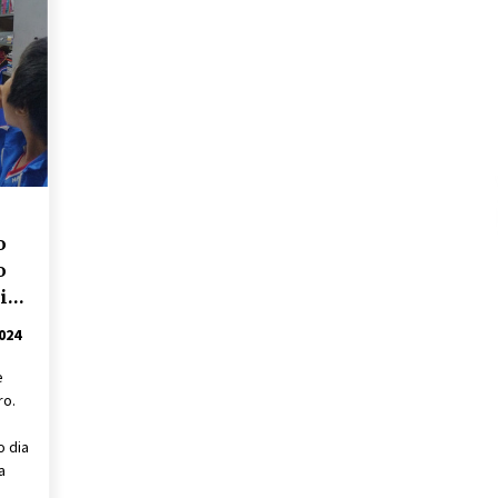
o
o
i
024
e
iro.
o dia
a