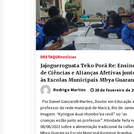
DESTAQUE
notícias
Jajogueroguata Teko Porã Re: Ensin
de Ciências e Alianças Afetivas junt
às Escolas Municipais Mbya Guaran
em Maricá (RJ)
Rodrigo Martins
20 de fevereiro de 2
Por Daniel Ganzarolli Martins, Doutor em Educação 
professor da rede municipal de Maricá, Rio de Jane
Imagem: “Kyringue ikuai nhombo’ea revê” ou “as
crianças estão junto ao professor”. Atividade feita n
06/06/2022 sobre a alimentação tradicional da cultur
Mbya Guarani na Escola Municipal Kyringue Arandua,