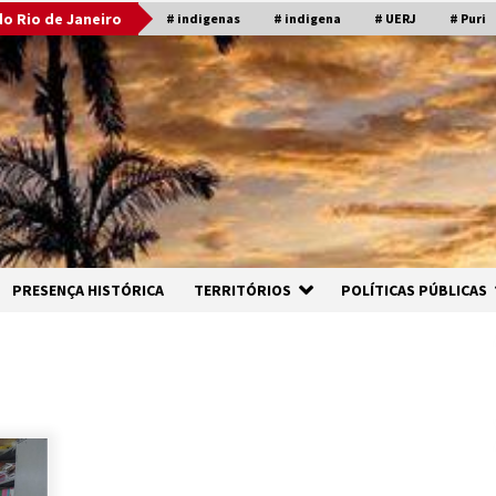
o Rio de Janeiro
# indigenas
# indigena
# UERJ
# Puri
PRESENÇA HISTÓRICA
TERRITÓRIOS
POLÍTICAS PÚBLICAS