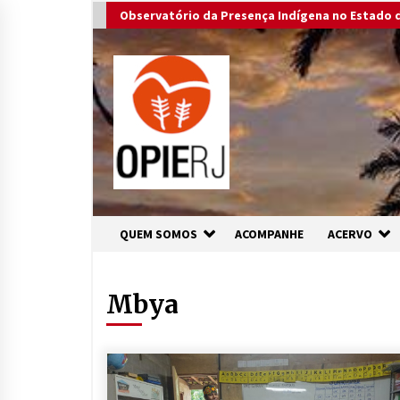
Skip
Observatório da Presença Indígena no Estado d
to
content
QUEM SOMOS
ACOMPANHE
ACERVO
Mbya