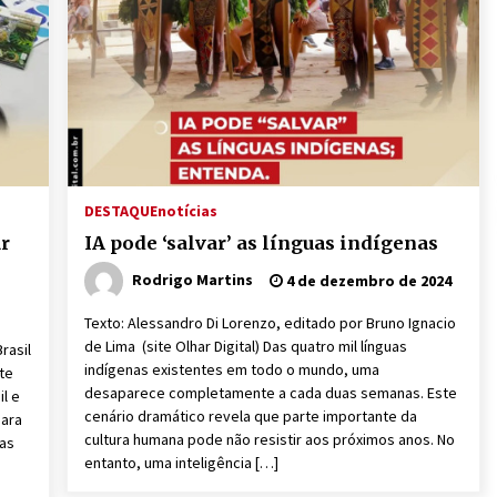
DESTAQUE
notícias
ar
IA pode ‘salvar’ as línguas indígenas
Rodrigo Martins
4 de dezembro de 2024
Texto: Alessandro Di Lorenzo, editado por Bruno Ignacio
de Lima (site Olhar Digital) Das quatro mil línguas
rasil
indígenas existentes em todo o mundo, uma
te
desaparece completamente a cada duas semanas. Este
l e
cenário dramático revela que parte importante da
para
cultura humana pode não resistir aos próximos anos. No
das
entanto, uma inteligência […]
]