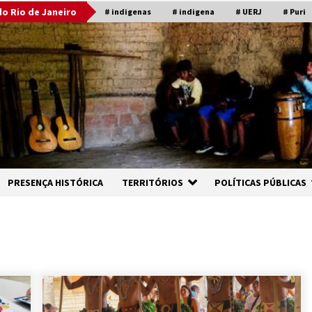
o Rio de Janeiro
# indigenas
# indigena
# UERJ
# Puri
PRESENÇA HISTÓRICA
TERRITÓRIOS
POLÍTICAS PÚBLICAS