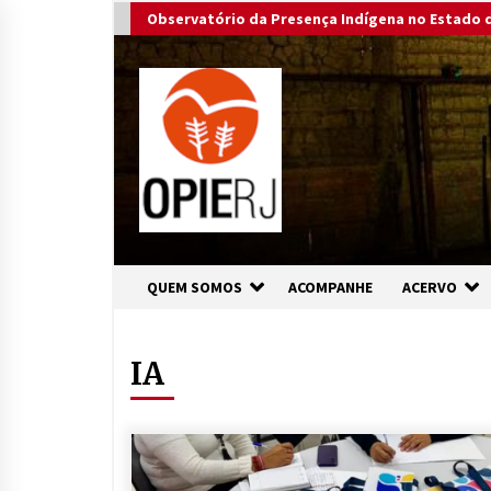
Skip
Observatório da Presença Indígena no Estado d
to
content
QUEM SOMOS
ACOMPANHE
ACERVO
IA