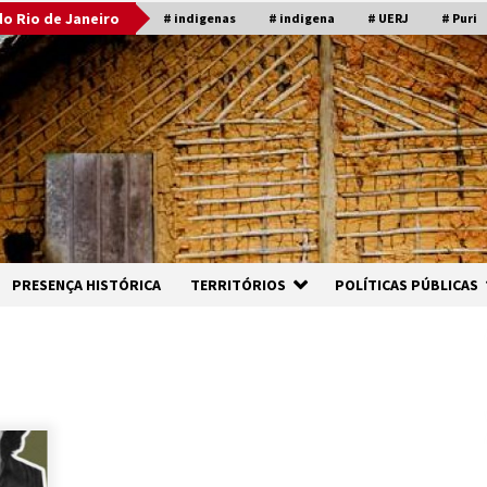
o Rio de Janeiro
# indigenas
# indigena
# UERJ
# Puri
PRESENÇA HISTÓRICA
TERRITÓRIOS
POLÍTICAS PÚBLICAS