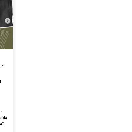
 a
5
ma
ca da
a”.