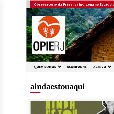
Skip
Observatório da Presença Indígena no Estado d
to
content
QUEM SOMOS
ACOMPANHE
ACERVO
aindaestouaqui