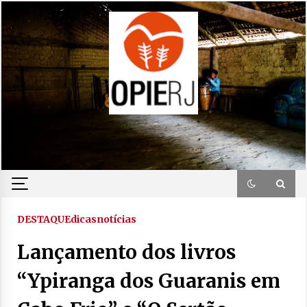
Skip
to
content
DESTAQUE
dicas
notícias
Lançamento dos livros
“Ypiranga dos Guaranis em