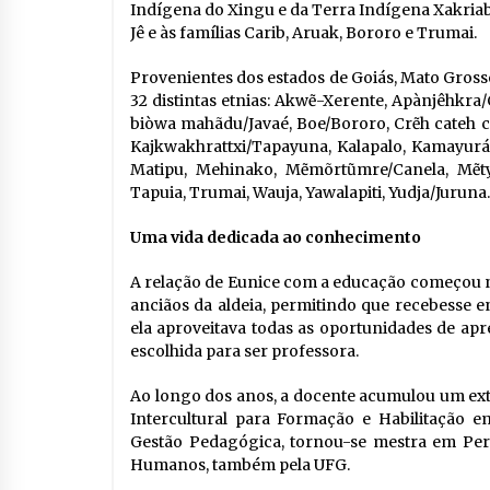
Indígena do Xingu e da Terra Indígena Xakriab
Jê e às famílias Carib, Aruak, Bororo e Trumai.
Provenientes dos estados de Goiás, Mato Gross
32 distintas etnias: Akwẽ-Xerente, Apànjêhkra
biòwa mahãdu/Javaé, Boe/Bororo, Crẽh cateh cat
Kajkwakhrattxi/Tapayuna, Kalapalo, Kamayurá,
Matipu, Mehinako, Mẽmõrtũmre/Canela, Mẽtykt
Tapuia, Trumai, Wauja, Yawalapiti, Yudja/Juruna.
Uma vida dedicada ao conhecimento
A relação de Eunice com a educação começou na
anciãos da aldeia, permitindo que recebesse e
ela aproveitava todas as oportunidades de apr
escolhida para ser professora.
Ao longo dos anos, a docente acumulou um ext
Intercultural para Formação e Habilitação 
Gestão Pedagógica, tornou-se mestra em Per
Humanos, também pela UFG.