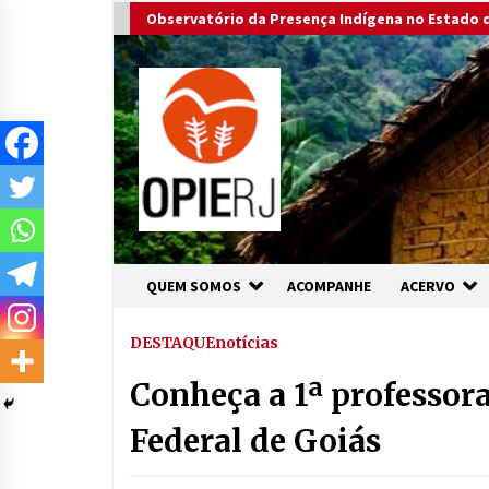
Skip
Observatório da Presença Indígena no Estado d
to
content
QUEM SOMOS
ACOMPANHE
ACERVO
DESTAQUE
notícias
Conheça a 1ª professor
Federal de Goiás