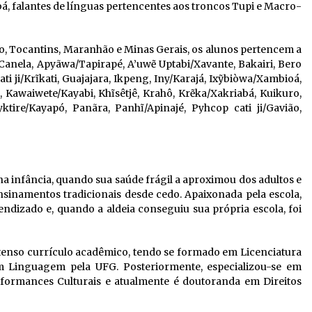
á, falantes de línguas pertencentes aos troncos Tupi e Macro-
o, Tocantins, Maranhão e Minas Gerais, os alunos pertencem a
/Canela, Apyãwa/Tapirapé, A’uwẽ Uptabi/Xavante, Bakairi, Bero
i ji/Krĩkati, Guajajara, Ikpeng, Iny/Karajá, Ixỹbiòwa/Xambioá,
 Kawaiwete/Kayabi, Khĩsêtjê, Krahô, Krẽka/Xakriabá, Kuikuro,
ire/Kayapó, Panãra, Panhĩ/Apinajé, Pyhcop cati ji/Gavião,
 infância, quando sua saúde frágil a aproximou dos adultos e
nsinamentos tradicionais desde cedo. Apaixonada pela escola,
endizado e, quando a aldeia conseguiu sua própria escola, foi
enso currículo acadêmico, tendo se formado em Licenciatura
em Linguagem pela UFG. Posteriormente, especializou-se em
formances Culturais e atualmente é doutoranda em Direitos