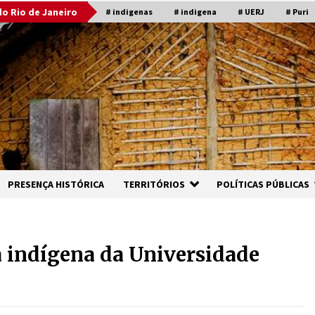
o Rio de Janeiro
# indigenas
# indigena
# UERJ
# Puri
PRESENÇA HISTÓRICA
TERRITÓRIOS
POLÍTICAS PÚBLICAS
a indígena da Universidade