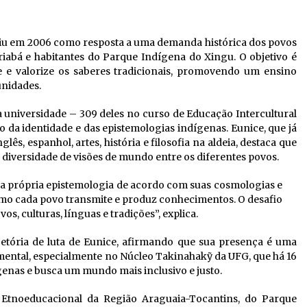
giu em 2006 como resposta a uma demanda histórica dos povos
riabá e habitantes do Parque Indígena do Xingu. O objetivo é
 e valorize os saberes tradicionais, promovendo um ensino
unidades.
 universidade – 309 deles no curso de Educação Intercultural
 da identidade e das epistemologias indígenas. Eunice, que já
ês, espanhol, artes, história e filosofia na aldeia, destaca que
a diversidade de visões de mundo entre os diferentes povos.
sua própria epistemologia de acordo com suas cosmologias e
omo cada povo transmite e produz conhecimentos. O desafio
s, culturas, línguas e tradições”, explica.
jetória de luta de Eunice, afirmando que sua presença é uma
ntal, especialmente no Núcleo Takinahakỹ da UFG, que há 16
genas e busca um mundo mais inclusivo e justo.
 Etnoeducacional da Região Araguaia-Tocantins, do Parque