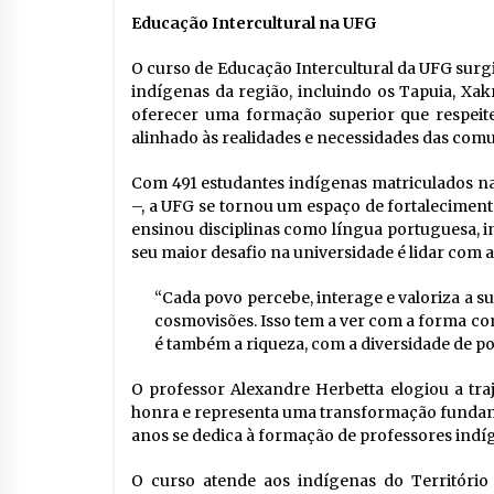
Educação Intercultural na UFG
O curso de Educação Intercultural da UFG sur
indígenas da região, incluindo os Tapuia, Xak
oferecer uma formação superior que respeite
alinhado às realidades e necessidades das com
Com 491 estudantes indígenas matriculados na
–, a UFG se tornou um espaço de fortalecimento
ensinou disciplinas como língua portuguesa, ingl
seu maior desafio na universidade é lidar com 
“Cada povo percebe, interage e valoriza a 
cosmovisões. Isso tem a ver com a forma c
é também a riqueza, com a diversidade de povo
O professor Alexandre Herbetta elogiou a tra
honra e representa uma transformação fundame
anos se dedica à formação de professores indí
O curso atende aos indígenas do Território