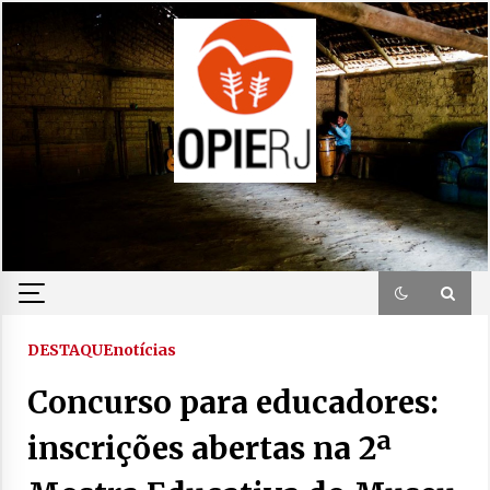
Skip
to
content
DESTAQUE
notícias
Concurso para educadores:
inscrições abertas na 2ª