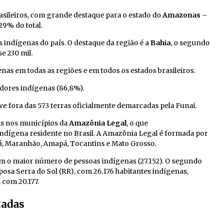
sileiros, com
grande destaque para o estado do
Amazonas
–
29% do total.
indígenas do país. O destaque da região é a
Bahia
, o segundo
e 230 mil.
s em todas as regiões e em todos os estados brasileiros.
adores indígenas (86,8%).
ve fora das 573 terras oficialmente demarcadas pela Funai.
s nos municípios da
Amazônia Legal
, o que
indígena residente no Brasil. A Amazônia Legal é formada por
á, Maranhão, Amapá, Tocantins e Mato Grosso.
m o maior número de pessoas indígenas (27.152). O segundo
sa Serra do Sol (RR), com 26.176 habitantes indígenas,
 com 20.177.
tadas