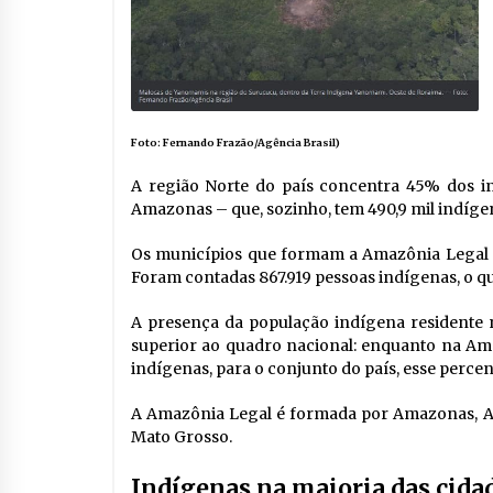
Foto: Fernando Frazão/Agência Brasil)
A região Norte do país concentra 45% dos in
Amazonas – que, sozinho, tem 490,9 mil indígen
Os municípios que formam a Amazônia Legal c
Foram contadas 867.919 pessoas indígenas, o qu
A presença da população indígena residente n
superior ao quadro nacional: enquanto na Am
indígenas, para o conjunto do país, esse percen
A Amazônia Legal é formada por Amazonas, Ac
Mato Grosso.
Indígenas na maioria das cida