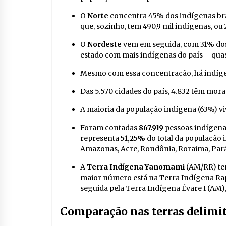
O
Norte
concentra 45% dos indígenas bra
que, sozinho, tem 490,9 mil indígenas, ou 
O
Nordeste
vem em seguida, com 31% dos 
estado com mais indígenas do país – quas
Mesmo com essa concentração, há indígena
Das 5.570 cidades do país, 4.832 têm mor
A maioria da população indígena (63%) vi
Foram contadas
867.919
pessoas indígena
representa
51,25%
do total da população 
Amazonas, Acre, Rondônia, Roraima, Par
A
Terra Indígena Yanomami
(AM/RR) te
maior número está na Terra Indígena Rapo
seguida pela Terra Indígena Évare I (AM),
Comparação nas terras delimi