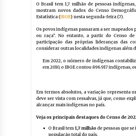
O Brasil tem
1,7 milhão de pessoas indígenas,
mostram novos dados do Censo Demográfico 
Estatística (
IBGE
) nesta segunda-feira (7).
Os povos indígenas passaram a ser mapeados p
ou raça”. No entanto, a partir do Censo de
participação das próprias lideranças das 
considerar outras localidades indígenas além da
Em 2022, o número de indígenas contabilizad
em 2010, o IBGE contou 896.917 indígenas, ou
Em termos absolutos, a variação representa
deve ser vista com ressalvas, já que, como ex
alcançar mais indígenas no país.
Veja os principais destaques do Censo de 202
O Brasil tem
1,7 milhão
de pessoas que se 
população total do país.