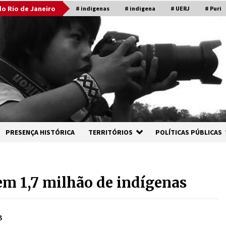
o Rio de Janeiro
# indigenas
# indigena
# UERJ
# Puri
PRESENÇA HISTÓRICA
TERRITÓRIOS
POLÍTICAS PÚBLICAS
em 1,7 milhão de indígenas
3