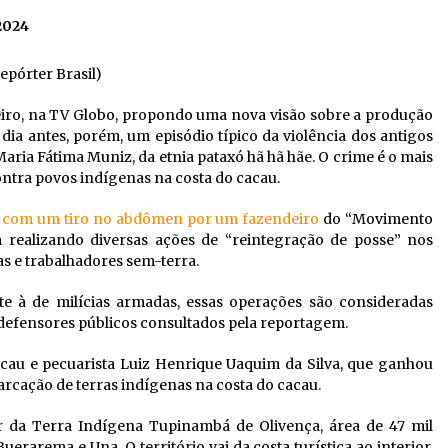
2024
Repórter Brasil)
iro, na TV Globo, propondo uma nova visão sobre a produção
dia antes, porém, um episódio típico da violência dos antigos
aria Fátima Muniz, da etnia pataxó hã hã hãe. O crime é o mais
ontra povos indígenas na costa do cacau.
a com um tiro no abdômen por um fazendeiro
do “Movimento
 realizando diversas ações de “reintegração de posse” nos
s e trabalhadores sem-terra.
e à de milícias armadas, essas operações são consideradas
 defensores públicos consultados pela reportagem.
acau e pecuarista Luiz Henrique Uaquim da Silva, que ganhou
rcação de terras indígenas na costa do cacau.
r da Terra Indígena Tupinambá de Olivença, área de 47 mil
erarema e Una. O território vai da costa turística ao interior,