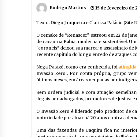
Rodrigo Martins
15 de fevereiro de 
Texto: Diego Junqueira e Clarissa Palácio (Site 
O remake de “Renascer” estreou em 22 de jane
de cacau na Bahia: moderna e sustentável. Um 
“coroneis” deixou sua marca: o assassinato de M
recente capítulo do longo enredo de ataques c
Nega Pataxó, como era conhecida, foi
atingid
Invasão Zero”. Por conta própria, grupo vem
últimos meses, em áreas ocupadas por indígena
Sem ordem judicial e com atuação semelhant
ilegais por advogados, promotores de Justiça e
O Invasão Zero é liderado pelo produtor de c
notoriedade por atuar há 20 anos contra a dema
Uma das fazendas de Uaquim fica no interio
hectares encravada nos municípios de Ilhéus, Bu