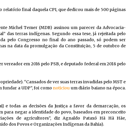
 relatório final daquela CPI, que dedicou mais de 500 páginas
dente Michel Temer (MDB) assinou um parecer da Advocacia-
l” das terras indígenas. Segundo essa tese, já rejeitada pelo
ada pelo Congresso no final do ano passado, só podem ser
as na data da promulgação da Constituição, 5 de outubro de
er vereador em 2016 pelo PSB, e deputado federal em 2018 pelo
ropriedade). “Cansados de ver suas terras invadidas pelo MST e
m fundar a UDP”, foi como
noticiou
um diário baiano na época.
 e todas as decisões da Justiça a favor da demarcação, os
am para negar a identidade do povo, baseados em preconceito
ociações de agricultores”, diz Agnaldo Pataxó Hã Hã Hãe,
do dos Povos e Organizações Indígenas da Bahia).