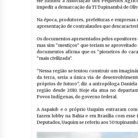
ele fundou a Associação dos Pequenos Agricul
impedir a demarcação da TI Tupinambá de Oliv
Na época, produtores, prefeituras e empresas 
apresentação de contralaudos que descaracter
Os documentos apresentados pelos opositores 
mas sim “mestiços” que teriam se aproveitado
documentos afirma que os “pioneiros do caca
“mais civilizada”.
“Nessa região se tentou construir um imaginá
da terra, seria a única via de desenvolvimen
próprios de futuro”, diz a antropóloga Daniel
região desde 2010. Hoje ela atua no departam
Povos Indígenas, do governo federal.
A Aspaiub e o próprio Uaquim entraram com a
fazem lobby na Bahia e em Brasília com esse 
Deputados, Uaquim se referiu aos 50 tupinam