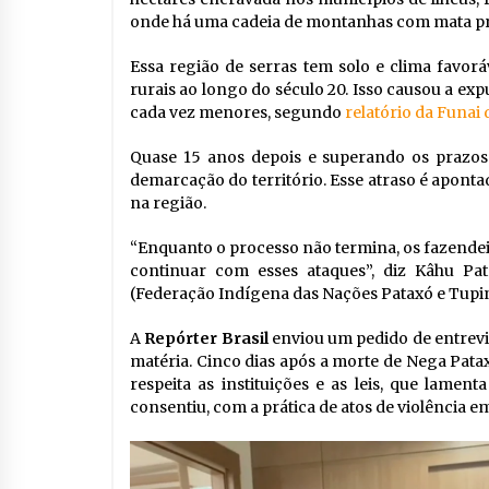
onde há uma cadeia de montanhas com mata p
Essa região de serras tem solo e clima favorá
rurais ao longo do século 20. Isso causou a expu
cada vez menores, segundo
relatório da Funai
Quase 15 anos depois e superando os prazos 
demarcação do território. Esse atraso é apont
na região.
“Enquanto o processo não termina, os fazendeir
continuar com esses ataques”, diz Kâhu Pat
(Federação Indígena das Nações Pataxó e Tupi
A
Repórter Brasil
enviou um pedido de entrevi
matéria. Cinco dias após a morte de Nega Pata
respeita as instituições e as leis, que lame
consentiu, com a prática de atos de violência e