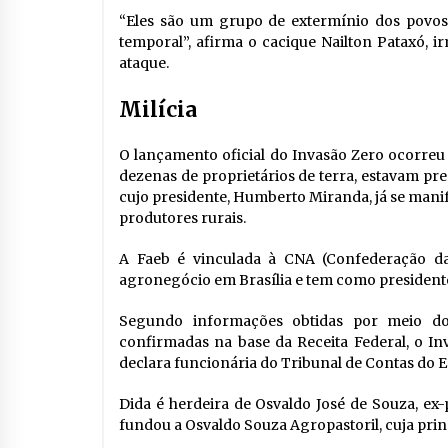
“Eles são um grupo de extermínio dos povos 
temporal”, afirma o cacique Nailton Pataxó, 
ataque.
Milícia
O lançamento oficial do Invasão Zero ocorreu 
dezenas de proprietários de terra, estavam pr
cujo presidente, Humberto Miranda, já se mani
produtores rurais.
A Faeb é vinculada à CNA (Confederação da 
agronegócio em Brasília e tem como presidente
Segundo informações obtidas por meio do 
confirmadas na base da Receita Federal, o In
declara funcionária do Tribunal de Contas do E
Dida é herdeira de Osvaldo José de Souza, ex-
fundou a Osvaldo Souza Agropastoril, cuja princ