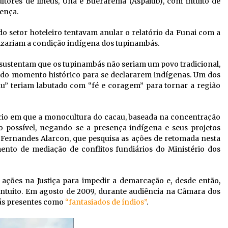
tores de Ilhéus, Una e Buerarema (Aspaiub), com intuito de
ença.
do setor hoteleiro tentavam anular o relatório da Funai com a
izariam a condição indígena dos tupinambás.
sustentam que os tupinambás não seriam um povo tradicional,
 do momento histórico para se declararem indígenas. Um dos
u” teriam labutado com “fé e coragem” para tornar a região
rio em que a monocultura do cacau, baseada na concentração
to possível, negando-se a presença indígena e seus projetos
a Fernandes Alarcon, que pesquisa as ações de retomada nesta
ento de mediação de conflitos fundiários do Ministério dos
ções na Justiça para impedir a demarcação e, desde então,
intuito. Em agosto de 2009, durante audiência na Câmara dos
bás presentes como
“fantasiados de índios”
.