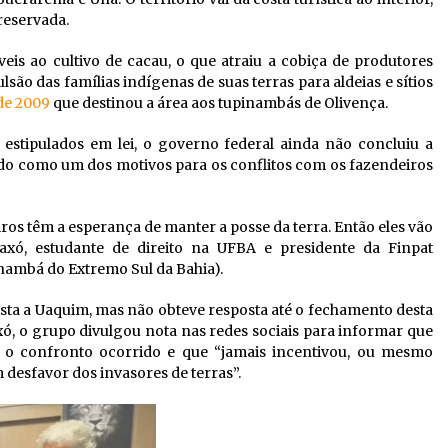
reservada.
veis ao cultivo de cacau, o que atraiu a cobiça de produtores
lsão das famílias indígenas de suas terras para aldeias e sítios
 de 2009
que destinou a área aos tupinambás de Olivença.
estipulados em lei, o governo federal ainda não concluiu a
ado como um dos motivos para os conflitos com os fazendeiros
os têm a esperança de manter a posse da terra. Então eles vão
axó, estudante de direito na UFBA e presidente da Finpat
nambá do Extremo Sul da Bahia).
sta a Uaquim, mas não obteve resposta até o fechamento desta
xó, o grupo divulgou nota nas redes sociais para informar que
nta o confronto ocorrido e que “jamais incentivou, ou mesmo
m desfavor dos invasores de terras”.