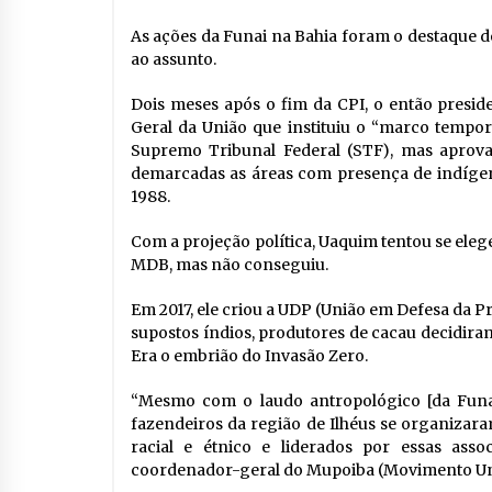
As ações da Funai na Bahia foram o destaque do
ao assunto.
Dois meses após o fim da CPI, o então presi
Geral da União que instituiu o “marco tempora
Supremo Tribunal Federal (STF), mas aprov
demarcadas as áreas com presença de indígen
1988.
Com a projeção política, Uaquim tentou se eleg
MDB, mas não conseguiu.
Em 2017, ele criou a UDP (União em Defesa da P
supostos índios, produtores de cacau decidira
Era o embrião do Invasão Zero.
“Mesmo com o laudo antropológico [da Funai]
fazendeiros da região de Ilhéus se organizar
racial e étnico e liderados por essas ass
coordenador-geral do Mupoiba (Movimento Uni