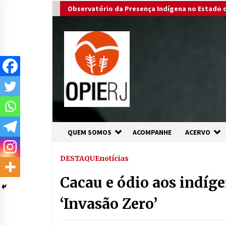
Skip
Observatório da Presença Indígena no Estado d
to
content
QUEM SOMOS
ACOMPANHE
ACERVO
DESTAQUE
notícias
Cacau e ódio aos indíg
‘Invasão Zero’